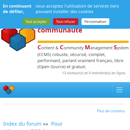
Panneau de gestion des cookies
En continuant
vous acceptez l'utilisation de services tiers
NPDS
:
Gestion de
de défiler,
pouvant installer des cookies
contenu
et de
Tout accepter
Tout refuser
Personnaliser
communauté
C
C
M
S
ontent &
ommunity
anagement
ystem
(CCMS) robuste, sécurisé, complet,
performant, parlant vraiment français, libre
(Open-Source) et gratuit.
13 visiteur(s) et 0 membre(s) en ligne.
Plus de contenu
Index du forum
»»
Pour