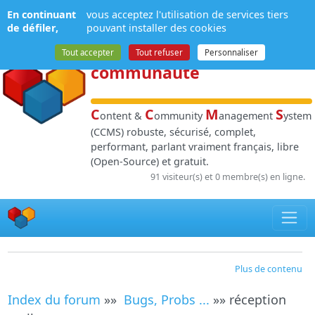
Panneau de gestion des cookies
En continuant
vous acceptez l'utilisation de services tiers
NPDS
:
Gestion de
de défiler,
pouvant installer des cookies
contenu
et de
Tout accepter
Tout refuser
Personnaliser
communauté
C
C
M
S
ontent &
ommunity
anagement
ystem
(CCMS) robuste, sécurisé, complet,
performant, parlant vraiment français, libre
(Open-Source) et gratuit.
91 visiteur(s) et 0 membre(s) en ligne.
Plus de contenu
Index du forum
»»
Bugs, Probs ...
»» réception