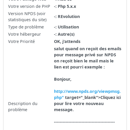
Votre version de PHP
-: Php 5.x.x
Version NPDS (voir
-: REvolution
statistiques du site)
Type de problème
-: Utilisation
Votre hébergeur
-: Autre(s)
Votre Priorité
OK, j'attends
salut quand on reçoit des emails
pour message privé sur NPDS
on reçoit bien le mail mais le
lien est pourri exemple :
Bonjour,
http://www.npds.org/viewpmsg.
php"
target="_blank">Cliquez ici
Description du
pour lire votre nouveau
problème
message.
------------------------------------------