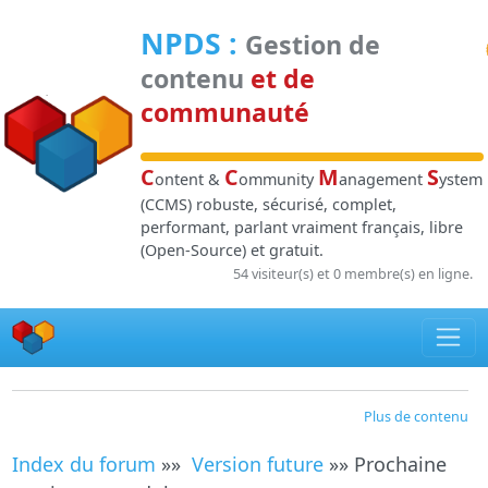
Panneau de gestion des cookies
NPDS
:
Gestion de
contenu
et de
communauté
C
C
M
S
ontent &
ommunity
anagement
ystem
(CCMS) robuste, sécurisé, complet,
performant, parlant vraiment français, libre
(Open-Source) et gratuit.
54 visiteur(s) et 0 membre(s) en ligne.
Plus de contenu
Index du forum
»»
Version future
»» Prochaine