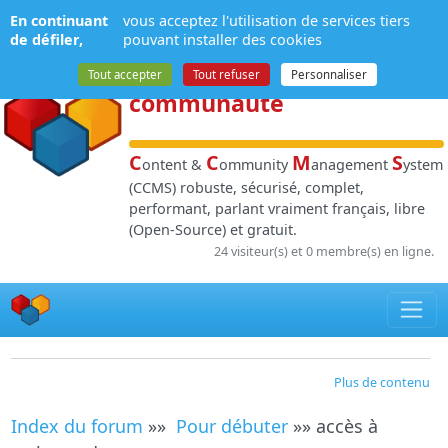
Panneau de gestion des cookies
En continuant
vous acceptez l'utilisation de services tiers
NPDS
:
Gestion de
de défiler,
pouvant installer des cookies
contenu
et de
Tout accepter
Tout refuser
Personnaliser
communauté
C
C
M
S
ontent &
ommunity
anagement
ystem
(CCMS) robuste, sécurisé, complet,
performant, parlant vraiment français, libre
(Open-Source) et gratuit.
24 visiteur(s) et 0 membre(s) en ligne.
Plus de contenu
Index du forum
»»
Pour débuter
»» accès à