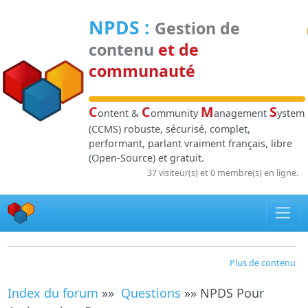
Panneau de gestion des cookies
NPDS
:
Gestion de
contenu
et de
communauté
C
C
M
S
ontent &
ommunity
anagement
ystem
(CCMS) robuste, sécurisé, complet,
performant, parlant vraiment français, libre
(Open-Source) et gratuit.
37 visiteur(s) et 0 membre(s) en ligne.
Plus de contenu
Index du forum
»»
Questions
»» NPDS Pour