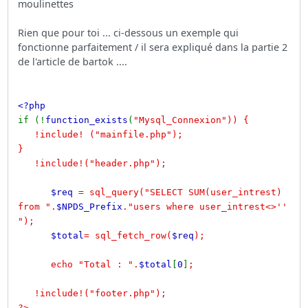
moulinettes
Rien que pour toi ... ci-dessous un exemple qui
fonctionne parfaitement / il sera expliqué dans la partie 2
de l'article de bartok ....
<?php
if (!
function_exists
(
"Mysql_Connexion")) {
!include! ("mainfile.php");
}
!include!("header.php");
$req
= sql_query("SELECT SUM(user_intrest)
from ".
$NPDS_Prefix
."users where user_intrest<>''
");
$total
= sql_fetch_row(
$req
);
echo "Total : ".
$total
[
0
]
;
!include!("footer.php");
?>