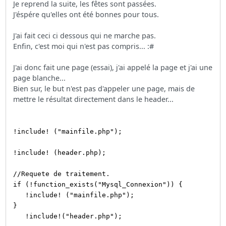
Je reprend la suite, les fêtes sont passées.
J'éspére qu'elles ont été bonnes pour tous.
J'ai fait ceci ci dessous qui ne marche pas.
Enfin, c'est moi qui n'est pas compris... :#
J'ai donc fait une page (essai), j'ai appelé la page et j'ai une
page blanche...
Bien sur, le but n'est pas d'appeler une page, mais de
mettre le résultat directement dans le header...
!include! ("mainfile.php");
!include! (header.php);
//Requete de traitement.
if (!function_exists("Mysql_Connexion")) {
!include! ("mainfile.php");
}
!include!("header.php");