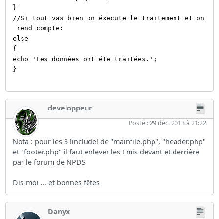
}
//Si tout vas bien on éxécute le traitement et on
rend compte:
else
{
echo 'Les données ont été traitées.';
}
developpeur
Posté : 29 déc. 2013 à 21:22
Nota : pour les 3 !include! de "mainfile.php", "header.php"
et "footer.php" il faut enlever les ! mis devant et derrière
par le forum de NPDS
Dis-moi ... et bonnes fêtes
Danyx