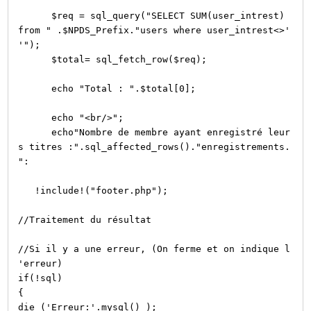
$req = sql_query("SELECT SUM(user_intrest)
from " .$NPDS_Prefix."users where user_intrest<>'
'");
$total= sql_fetch_row($req);
echo "Total : ".$total[0];
echo "<br/>";
echo"Nombre de membre ayant enregistré leur
s titres :".sql_affected_rows()."enregistrements.
":
!include!("footer.php");
//Traitement du résultat
//Si il y a une erreur, (On ferme et on indique l
'erreur)
if(!sql)
{
die ('Erreur:'.mysql() );