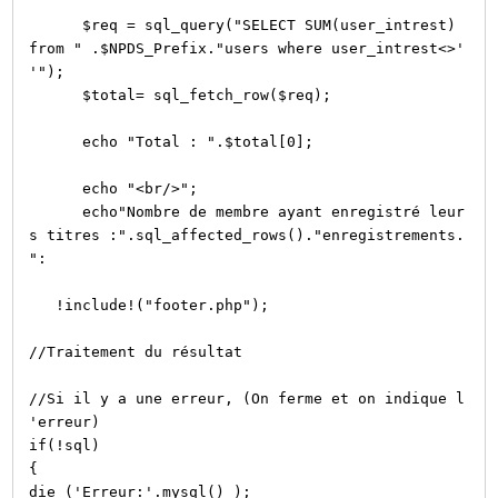
$req = sql_query("SELECT SUM(user_intrest)
from " .$NPDS_Prefix."users where user_intrest<>'
'");
$total= sql_fetch_row($req);
echo "Total : ".$total[0];
echo "<br/>";
echo"Nombre de membre ayant enregistré leur
s titres :".sql_affected_rows()."enregistrements.
":
!include!("footer.php");
//Traitement du résultat
//Si il y a une erreur, (On ferme et on indique l
'erreur)
if(!sql)
{
die ('Erreur:'.mysql() );