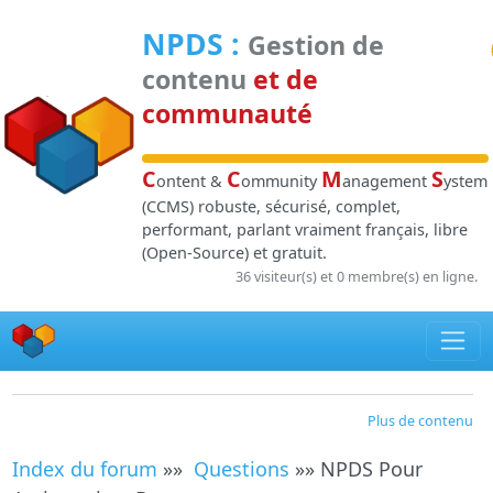
Panneau de gestion des cookies
NPDS
:
Gestion de
contenu
et de
communauté
C
C
M
S
ontent &
ommunity
anagement
ystem
(CCMS) robuste, sécurisé, complet,
performant, parlant vraiment français, libre
(Open-Source) et gratuit.
36 visiteur(s) et 0 membre(s) en ligne.
Plus de contenu
Index du forum
»»
Questions
»» NPDS Pour