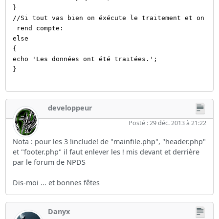
}
//Si tout vas bien on éxécute le traitement et on
rend compte:
else
{
echo 'Les données ont été traitées.';
}
developpeur
Posté : 29 déc. 2013 à 21:22
Nota : pour les 3 !include! de "mainfile.php", "header.php"
et "footer.php" il faut enlever les ! mis devant et derrière
par le forum de NPDS
Dis-moi ... et bonnes fêtes
Danyx