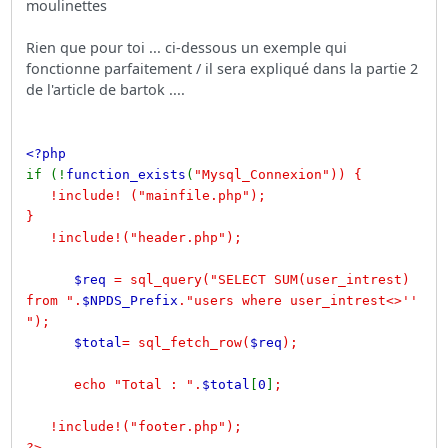
moulinettes
Rien que pour toi ... ci-dessous un exemple qui
fonctionne parfaitement / il sera expliqué dans la partie 2
de l'article de bartok ....
<?php
if (!
function_exists
(
"Mysql_Connexion")) {
!include! ("mainfile.php");
}
!include!("header.php");
$req
= sql_query("SELECT SUM(user_intrest)
from ".
$NPDS_Prefix
."users where user_intrest<>''
");
$total
= sql_fetch_row(
$req
);
echo "Total : ".
$total
[
0
]
;
!include!("footer.php");
?>