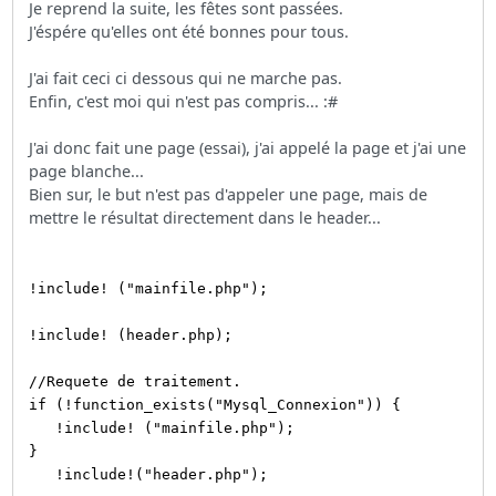
Je reprend la suite, les fêtes sont passées.
J'éspére qu'elles ont été bonnes pour tous.
J'ai fait ceci ci dessous qui ne marche pas.
Enfin, c'est moi qui n'est pas compris... :#
J'ai donc fait une page (essai), j'ai appelé la page et j'ai une
page blanche...
Bien sur, le but n'est pas d'appeler une page, mais de
mettre le résultat directement dans le header...
!include! ("mainfile.php");
!include! (header.php);
//Requete de traitement.
if (!function_exists("Mysql_Connexion")) {
!include! ("mainfile.php");
}
!include!("header.php");