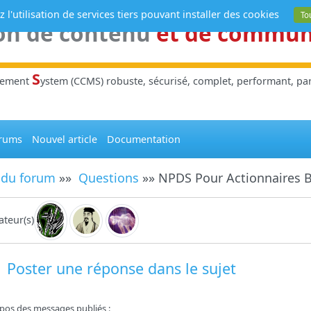
 l'utilisation de services tiers pouvant installer des cookies
To
on de contenu
et de commu
S
gement
ystem (CCMS) robuste, sécurisé, complet, performant, parl
rums
Nouvel article
Documentation
 du forum
»»
Questions
»» NPDS Pour Actionnaires B
teur(s)
Poster une réponse dans le sujet
pos des messages publiés :