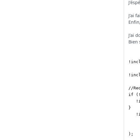
J'ésp
J'ai 
Enfin
J'ai 
Bien 
!inc
!inc
//Re
if (
!in
}
!in
$req
);