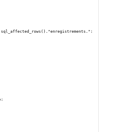
ql_affected_rows()."enregistrements.":
e: