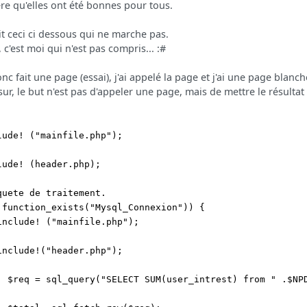
ére qu'elles ont été bonnes pour tous.
fait ceci ci dessous qui ne marche pas.
, c'est moi qui n'est pas compris... :#
donc fait une page (essai), j'ai appelé la page et j'ai une page blanche
sur, le but n'est pas d'appeler une page, mais de mettre le résultat
lude! ("mainfile.php");
lude! (header.php);
quete de traitement.
!function_exists("Mysql_Connexion")) {
clude! ("mainfile.php");
clude!("header.php");
 = sql_query("SELECT SUM(user_intrest) from " .$NPDS