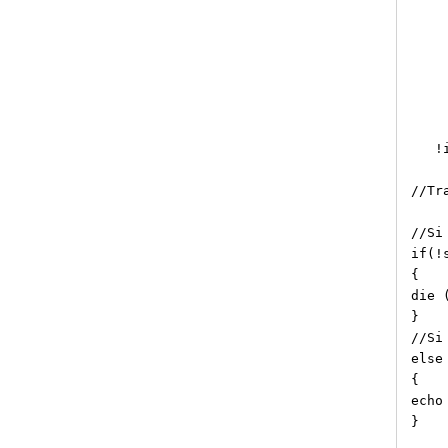
$to
ech
ech
echo
!in
//Tr
//Si
if(!
{
die 
}
//Si
else
{
echo
}