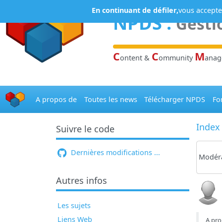
Panneau de gestion des cookies
En continuant de défiler,
vous acceptez
NPDS
:
Gesti
C
C
M
ontent &
ommunity
ana
A propos de
Toutes les news
Télécharger NPDS
Fo
Index
Suivre le code
Dernières modifications ...
Modéra
Autres infos
Les sujets
Liens Web
A pro