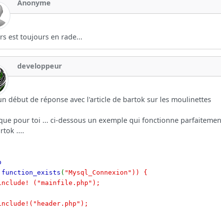
Anonyme
rs est toujours en rade...
developpeur
un début de réponse avec l'article de bartok sur les moulinettes
que pour toi ... ci-dessous un exemple qui fonctionne parfaitement /
rtok ....
p
!
function_exists
(
"Mysql_Connexion")) {
lude! ("mainfile.php");
lude!("header.php");