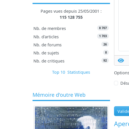
Pages vues depuis 25/05/2001 :
115 128 755
8 707
Nb. de membres
1 703
Nb. d'articles
26
Nb. de forums
8
Nb. de sujets
92
Nb. de critiques
Top 10
Statistiques
Option
Désa
Mémoire d'outre Web
Valid
Aperç