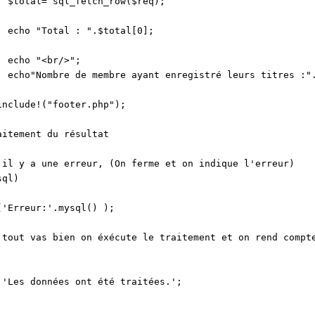
tal= sql_fetch_row($req);
o "Total : ".$total[0];
o "<br/>";
"Nombre de membre ayant enregistré leurs titres :".s
clude!("footer.php");
aitement du résultat
 il y a une erreur, (On ferme et on indique l'erreur)
sql)
('Erreur:'.mysql() );
 tout vas bien on éxécute le traitement et on rend compt
 'Les données ont été traitées.';