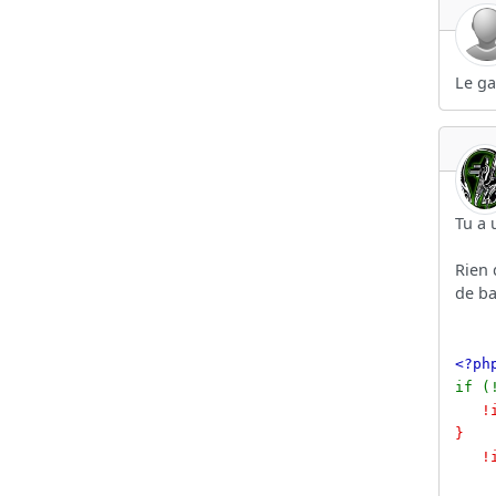
Le ga
Tu a 
Rien 
de ba
<?ph
if (
!inc
}
!inc