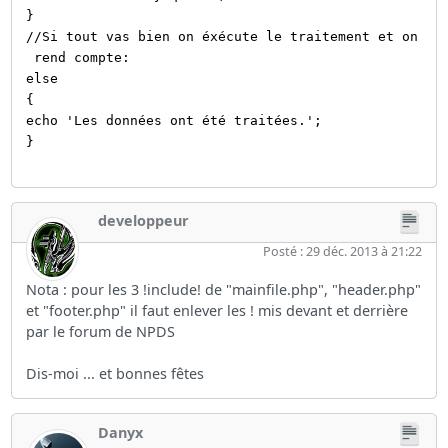
}
//Si tout vas bien on éxécute le traitement et on
rend compte:
else
{
echo 'Les données ont été traitées.';
}
developpeur
Posté : 29 déc. 2013 à 21:22
Nota : pour les 3 !include! de "mainfile.php", "header.php"
et "footer.php" il faut enlever les ! mis devant et derrière
par le forum de NPDS
Dis-moi ... et bonnes fêtes
Danyx