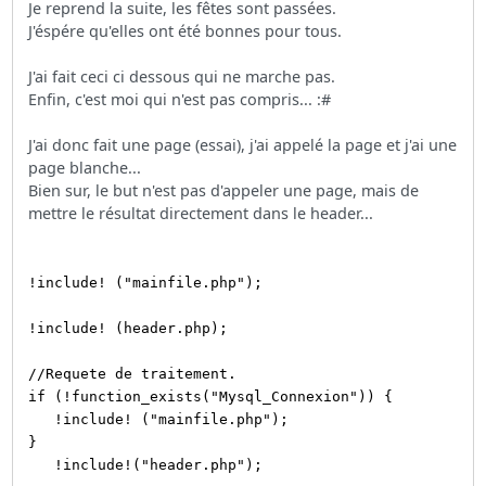
Je reprend la suite, les fêtes sont passées.
J'éspére qu'elles ont été bonnes pour tous.
J'ai fait ceci ci dessous qui ne marche pas.
Enfin, c'est moi qui n'est pas compris... :#
J'ai donc fait une page (essai), j'ai appelé la page et j'ai une
page blanche...
Bien sur, le but n'est pas d'appeler une page, mais de
mettre le résultat directement dans le header...
!include! ("mainfile.php");
!include! (header.php);
//Requete de traitement.
if (!function_exists("Mysql_Connexion")) {
!include! ("mainfile.php");
}
!include!("header.php");