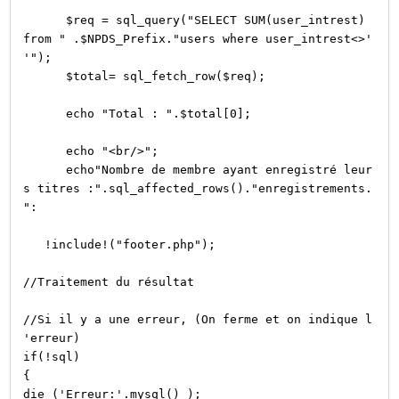
$req = sql_query("SELECT SUM(user_intrest)
from " .$NPDS_Prefix."users where user_intrest<>'
'");
$total= sql_fetch_row($req);
echo "Total : ".$total[0];
echo "<br/>";
echo"Nombre de membre ayant enregistré leur
s titres :".sql_affected_rows()."enregistrements.
":
!include!("footer.php");
//Traitement du résultat
//Si il y a une erreur, (On ferme et on indique l
'erreur)
if(!sql)
{
die ('Erreur:'.mysql() );