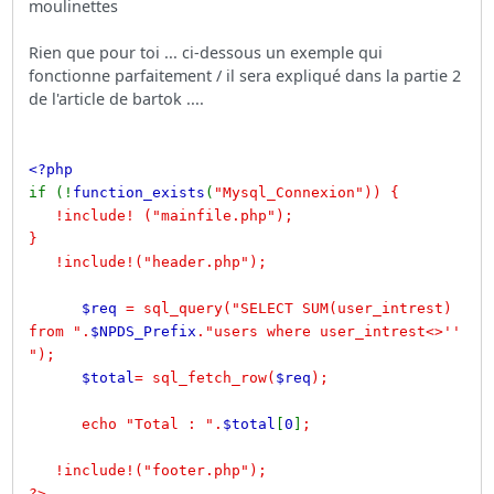
moulinettes
Rien que pour toi ... ci-dessous un exemple qui
fonctionne parfaitement / il sera expliqué dans la partie 2
de l'article de bartok ....
<?php
if (!
function_exists
(
"Mysql_Connexion")) {
!include! ("mainfile.php");
}
!include!("header.php");
$req
= sql_query("SELECT SUM(user_intrest)
from ".
$NPDS_Prefix
."users where user_intrest<>''
");
$total
= sql_fetch_row(
$req
);
echo "Total : ".
$total
[
0
]
;
!include!("footer.php");
?>