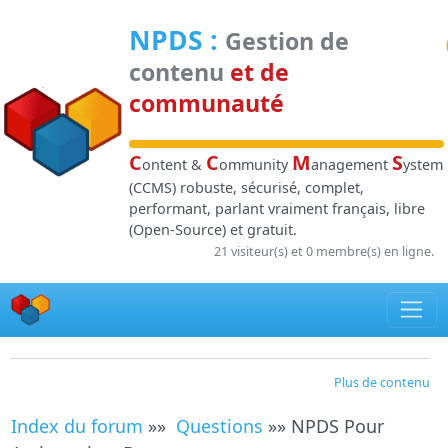
Panneau de gestion des cookies
NPDS
:
Gestion de
contenu
et de
communauté
C
C
M
S
ontent &
ommunity
anagement
ystem
(CCMS) robuste, sécurisé, complet,
performant, parlant vraiment français, libre
(Open-Source) et gratuit.
21 visiteur(s) et 0 membre(s) en ligne.
Plus de contenu
Index du forum
»»
Questions
»» NPDS Pour