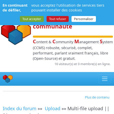
Panneau de gestion des cookies
En continuant
vous acceptez l'utilisation de services tiers
NPDS
:
Gestion de
de défiler,
pouvant installer des cookies
contenu
et de
Tout accepter
Tout refuser
Personnaliser
communauté
C
C
M
S
ontent &
ommunity
anagement
ystem
(CCMS) robuste, sécurisé, complet,
performant, parlant vraiment français, libre
(Open-Source) et gratuit.
16 visiteur(s) et 0 membre(s) en ligne.
Plus de contenu
Index du forum
»»
Upload
»» Multi-file upload ||