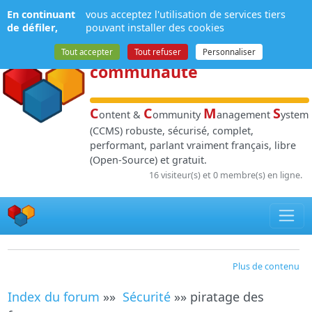
Panneau de gestion des cookies
En continuant
vous acceptez l'utilisation de services tiers
NPDS
:
Gestion de
de défiler,
pouvant installer des cookies
contenu
et de
Tout accepter
Tout refuser
Personnaliser
communauté
C
C
M
S
ontent &
ommunity
anagement
ystem
(CCMS) robuste, sécurisé, complet,
performant, parlant vraiment français, libre
(Open-Source) et gratuit.
16 visiteur(s) et 0 membre(s) en ligne.
Plus de contenu
Index du forum
»»
Sécurité
»» piratage des