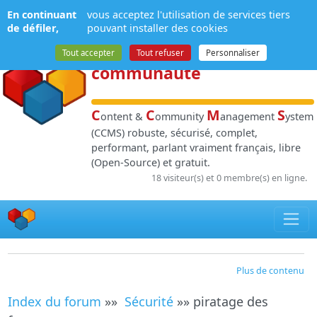
Panneau de gestion des cookies
En continuant
vous acceptez l'utilisation de services tiers
NPDS
:
Gestion de
de défiler,
pouvant installer des cookies
contenu
et de
Tout accepter
Tout refuser
Personnaliser
communauté
C
C
M
S
ontent &
ommunity
anagement
ystem
(CCMS) robuste, sécurisé, complet,
performant, parlant vraiment français, libre
(Open-Source) et gratuit.
18 visiteur(s) et 0 membre(s) en ligne.
Plus de contenu
Index du forum
»»
Sécurité
»» piratage des