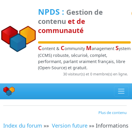
Panneau de gestion des cookies
NPDS
:
Gestion de
contenu
et de
communauté
C
C
M
S
ontent &
ommunity
anagement
ystem
(CCMS) robuste, sécurisé, complet,
performant, parlant vraiment français, libre
(Open-Source) et gratuit.
30 visiteur(s) et 0 membre(s) en ligne.
Plus de contenu
Index du forum
»»
Version future
»» Informations