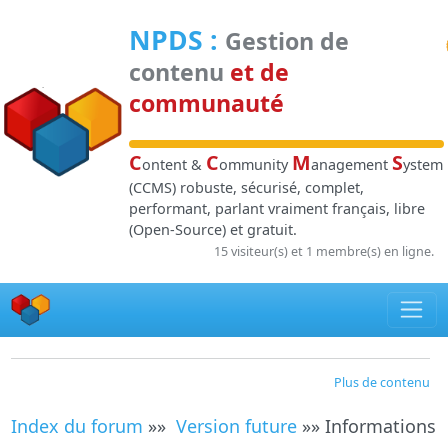
Panneau de gestion des cookies
NPDS
:
Gestion de
contenu
et de
communauté
C
C
M
S
ontent &
ommunity
anagement
ystem
(CCMS) robuste, sécurisé, complet,
performant, parlant vraiment français, libre
(Open-Source) et gratuit.
15 visiteur(s) et 1 membre(s) en ligne.
Plus de contenu
Index du forum
»»
Version future
»» Informations