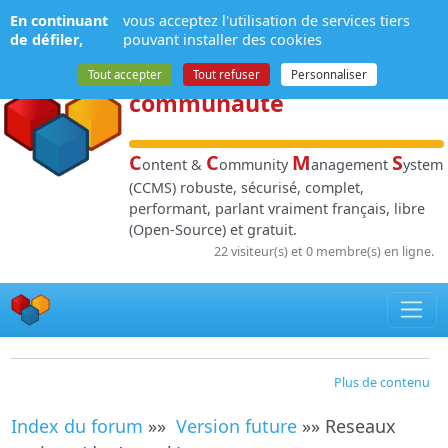
Panneau de gestion des cookies
En continuant
vous acceptez l'utilisation de services tiers
NPDS
:
Gestion de
de défiler,
pouvant installer des cookies
contenu
et de
Tout accepter
Tout refuser
Personnaliser
communauté
C
C
M
S
ontent &
ommunity
anagement
ystem
(CCMS) robuste, sécurisé, complet,
performant, parlant vraiment français, libre
(Open-Source) et gratuit.
22 visiteur(s) et 0 membre(s) en ligne.
Plus de contenu
Index du forum
»»
Version future
»» Reseaux