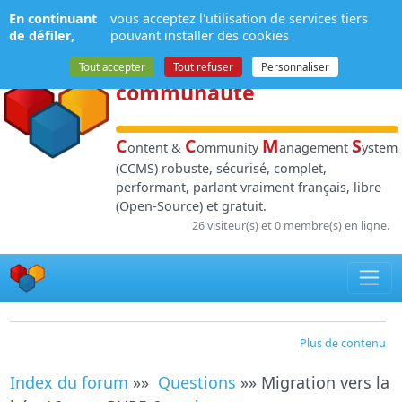
Panneau de gestion des cookies
En continuant
vous acceptez l'utilisation de services tiers
NPDS
:
Gestion de
de défiler,
pouvant installer des cookies
contenu
et de
Tout accepter
Tout refuser
Personnaliser
communauté
C
C
M
S
ontent &
ommunity
anagement
ystem
(CCMS) robuste, sécurisé, complet,
performant, parlant vraiment français, libre
(Open-Source) et gratuit.
26 visiteur(s) et 0 membre(s) en ligne.
Plus de contenu
Index du forum
»»
Questions
»» Migration vers la