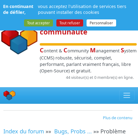
Panneau de gestion des cookies
En continuant
vous acceptez l'utilisation de services tiers
NPDS
:
Gestion de
de défiler,
pouvant installer des cookies
contenu
et de
Tout accepter
Tout refuser
Personnaliser
communauté
C
C
M
S
ontent &
ommunity
anagement
ystem
(CCMS) robuste, sécurisé, complet,
performant, parlant vraiment français, libre
(Open-Source) et gratuit.
44 visiteur(s) et 0 membre(s) en ligne.
Plus de contenu
Index du forum
»»
Bugs, Probs ...
»» Problème