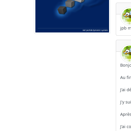
jpb m
Bonjo
Au fi
J'ai 
J'y s
Après
J'ai 