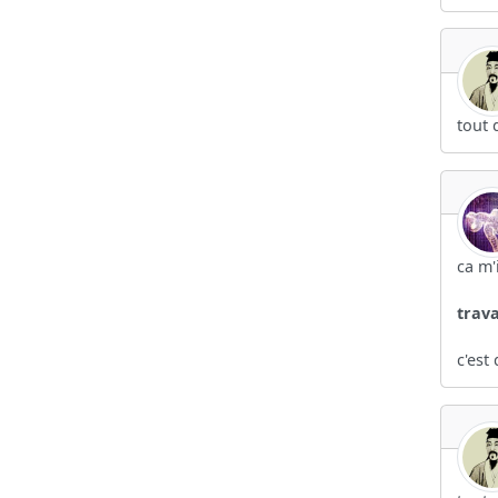
tout 
ca m'
trava
c'est 