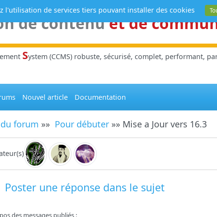
 l'utilisation de services tiers pouvant installer des cookies
To
on de contenu
et de commu
S
gement
ystem (CCMS) robuste, sécurisé, complet, performant, parl
rums
Nouvel article
Documentation
 du forum
»»
Pour débuter
»» Mise a Jour vers 16.3
teur(s)
Poster une réponse dans le sujet
pos des messages publiés :