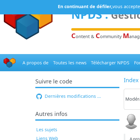
Panneau de gestion des cookies
En continuant de défiler,
vous acceptez
NPDS
:
Gesti
C
C
M
ontent &
ommunity
ana
A propos de
Toutes les news
Télécharger NPDS
Fo
Index
Suivre le code
Dernières modifications ...
Modéra
Autres infos
Les sujets
Liens Web
A pro