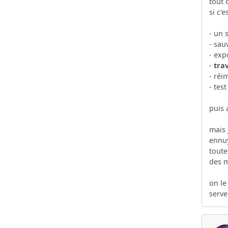
tout 
si c'
- un 
- sau
- exp
-
tra
- réi
- test
puis 
mais 
ennuy
toute
des m
on le
serve