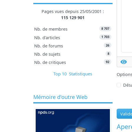
Pages vues depuis 25/05/2001 :
115 129 901
8 707
Nb. de membres
1 703
Nb. d'articles
26
Nb. de forums
8
Nb. de sujets
92
Nb. de critiques
Top 10
Statistiques
Option
Désa
Mémoire d'outre Web
Valid
Aperç