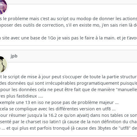
is le probleme mais c'est au script ou modop de donner les actions 
oposer des outils de correction, s'il en existe mo, j'en sais rien là 
un site avec une base de 1Go je vais pas le faire à la main. et je t'a
jpb
it le script de mise à jour peut s'occuper de toute la partie structu
des données qui sont irrécupérables programatiquement puisqu'elles
pour les données cela ne peut être fait que de manière "manuelle" .
res plus fastidieux ....
xemple une 13 en iso ne pose pas de problème majeur ...
cela se complique avec les différentes version en utf8 ...
pour résumer jusqu'a la 16.2 ce qu'on a(vait) dans nos tables ce s
senté par le charset iso latin1 (à cause de la non définition du ch
 ... et qui plus est parfois tronqué (à cause des 3bytes de "utf8" de 