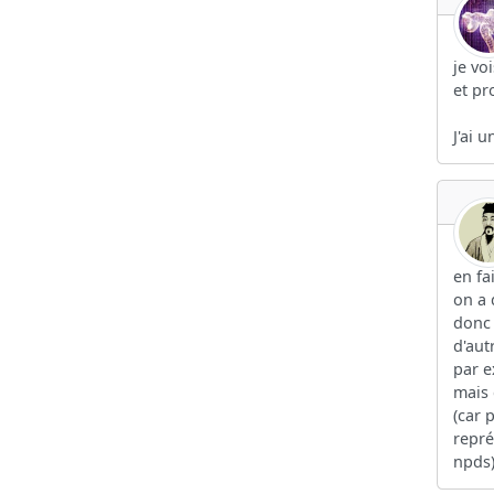
je vo
et pr
J'ai 
en fa
on a 
donc 
d'aut
par e
mais 
(car 
repré
npds)