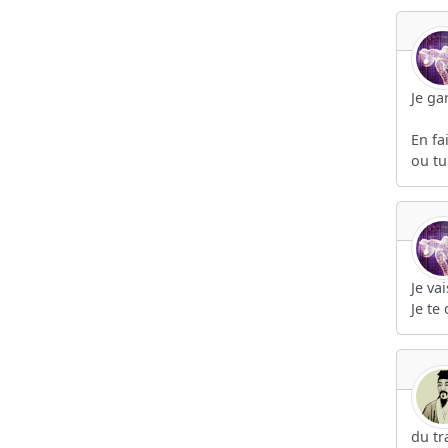
Je ga
En fa
ou tu
Je va
Je te 
du tra