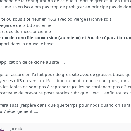
dépend de la configuration de ce que tu dois migrer es tu en utf8 ou
est une 13 en iso alors pas trop de prob (car en principe pas de don
site ou sous site neuf en 16.3 avec bd vierge (archive sql)
vegarde de la bd ancienne
ort des données ancienne
vaux de contrôle conversion (au mieux) et /ou de réparation (a
mport dans la nouvelle base ....
application de ce clone au site ....
je te rassure on l'a fait pour de gros site avec de grosses bases qu
euses utf8 en version 16 .... bon ca peut prendre quelques jours ..
s les tables ne sont pas à reprendre (celles ne contenant pas d'élé
orceaux de bravoure posts stories rubrique ...etc ... enfin toutes 
 fera aussi j'espère dans quelque temps pour npds quand on aura
ur/hébergement ....
Jireck