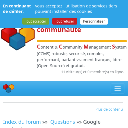
Panneau de gestion des cookies
En continuant
vous acceptez l'utilisation de services tiers
NPDS
:
Gestion de
de défiler,
pouvant installer des cookies
contenu
et de
Tout accepter
Tout refuser
Personnaliser
communauté
C
C
M
S
ontent &
ommunity
anagement
ystem
(CCMS) robuste, sécurisé, complet,
performant, parlant vraiment français, libre
(Open-Source) et gratuit.
11 visiteur(s) et 0 membre(s) en ligne.
Plus de contenu
Index du forum
»»
Questions
»» Google