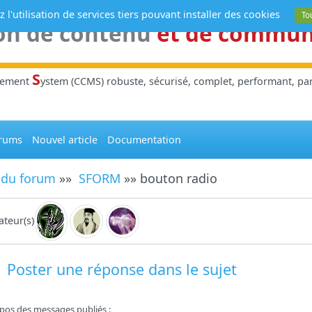
 l'utilisation de services tiers pouvant installer des cookies
To
on de contenu
et de commu
S
gement
ystem (CCMS) robuste, sécurisé, complet, performant, parl
rums
Nouvel article
Documentation
 du forum
»»
SFORM
»» bouton radio
teur(s)
Poster une réponse dans le sujet
pos des messages publiés :