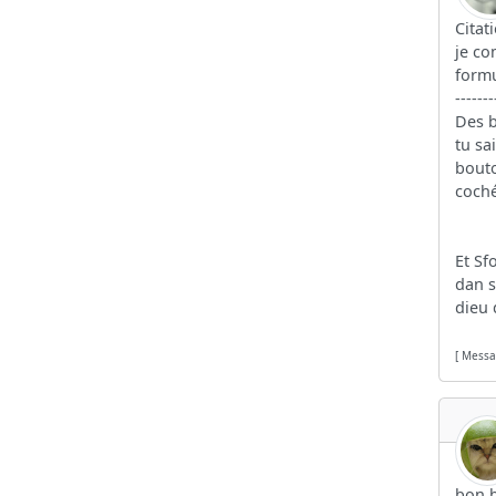
Citat
je co
formul
-------
Des b
tu sa
bouto
coché
Et Sf
dan s
dieu 
[ Messa
bon b