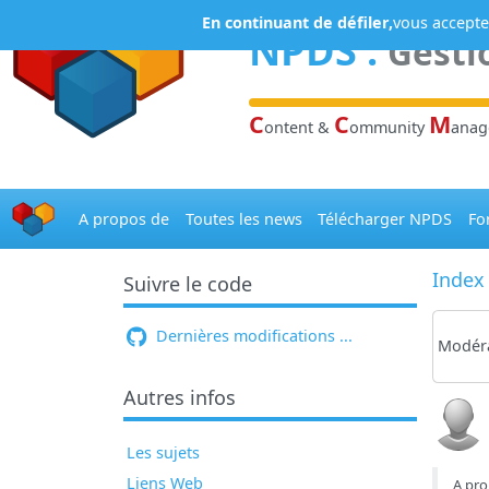
Panneau de gestion des cookies
En continuant de défiler,
vous acceptez
NPDS
:
Gesti
C
C
M
ontent &
ommunity
ana
A propos de
Toutes les news
Télécharger NPDS
Fo
Index
Suivre le code
Dernières modifications ...
Modéra
Autres infos
Les sujets
Liens Web
A pro