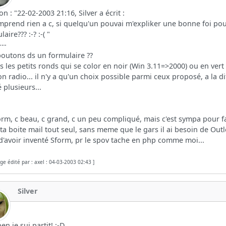
ion : "22-02-2003 21:16, Silver a écrit :
mprend rien a c, si quelqu'un pouvai m'expliker une bonne foi pou
aire??? :-? :-( "
---
outons ds un formulaire ??
is les petits ronds qui se color en noir (Win 3.11=>2000) ou en vert
n radio... il n'y a qu'un choix possible parmi ceux proposé, a la d
 plusieurs...
orm, c beau, c grand, c un peu compliqué, mais c'est sympa pour f
ta boite mail tout seul, sans meme que le gars il ai besoin de Outlo
d'avoir inventé Sform, pr le spov tache en php comme moi...
ge édité par : axel : 04-03-2003 02:43 ]
Silver
en je sui partit! :-D