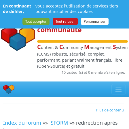
Panneau de gestion des cookies
En continuant
vous acceptez l'utilisation de services tiers
NPDS
:
Gestion de
de défiler,
pouvant installer des cookies
contenu
et de
Tout accepter
Tout refuser
Personnaliser
communauté
C
C
M
S
ontent &
ommunity
anagement
ystem
(CCMS) robuste, sécurisé, complet,
performant, parlant vraiment français, libre
(Open-Source) et gratuit.
10 visiteur(s) et 0 membre(s) en ligne.
Plus de contenu
Index du forum
»»
SFORM
»» redirection après