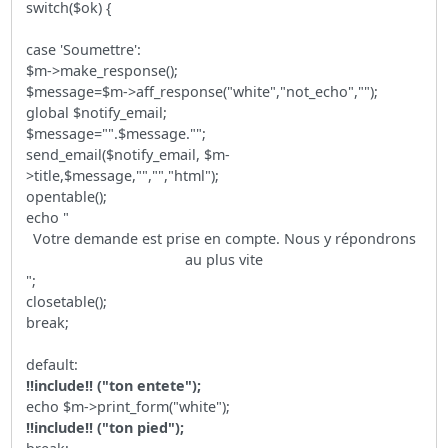
switch($ok) {
case 'Soumettre':
$m->make_response();
$message=$m->aff_response("white","not_echo","");
global $notify_email;
$message="".$message."";
send_email($notify_email, $m-
>title,$message,"","","html");
opentable();
echo "
Votre demande est prise en compte. Nous y répondrons
au plus vite
";
closetable();
break;
default:
!!include!! ("ton entete");
echo $m->print_form("white");
!!include!! ("ton pied");