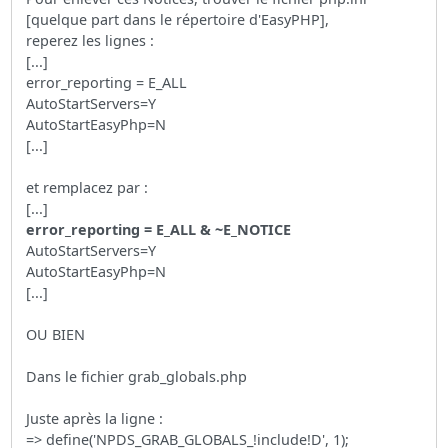
[quelque part dans le répertoire d'EasyPHP],
reperez les lignes :
[...]
error_reporting = E_ALL
AutoStartServers=Y
AutoStartEasyPhp=N
[...]
et remplacez par :
[...]
error_reporting = E_ALL & ~E_NOTICE
AutoStartServers=Y
AutoStartEasyPhp=N
[...]
OU BIEN
Dans le fichier grab_globals.php
Juste après la ligne :
=> define('NPDS_GRAB_GLOBALS_!include!D', 1);