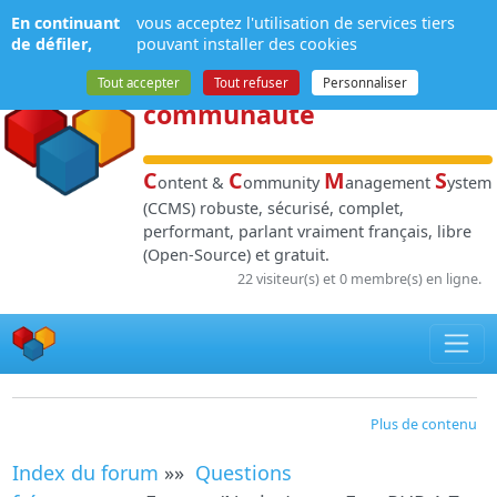
Panneau de gestion des cookies
En continuant
vous acceptez l'utilisation de services tiers
NPDS
:
Gestion de
de défiler,
pouvant installer des cookies
contenu
et de
Tout accepter
Tout refuser
Personnaliser
communauté
C
C
M
S
ontent &
ommunity
anagement
ystem
(CCMS) robuste, sécurisé, complet,
performant, parlant vraiment français, libre
(Open-Source) et gratuit.
22 visiteur(s) et 0 membre(s) en ligne.
Plus de contenu
Index du forum
»»
Questions