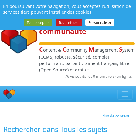
Panneau de gestion des cookies
En poursuivant votre navigation, vous acceptez l'utilisation de
NPDS
:
Gestion de
services tiers pouvant installer des cookies
contenu
et de
Tout accepter
Tout refuser
Personnaliser
communauté
C
C
M
S
ontent &
ommunity
anagement
ystem
(CCMS) robuste, sécurisé, complet,
performant, parlant vraiment français, libre
(Open-Source) et gratuit.
76 visiteur(s) et 0 membre(s) en ligne.
Plus de contenu
Rechercher dans Tous les sujets