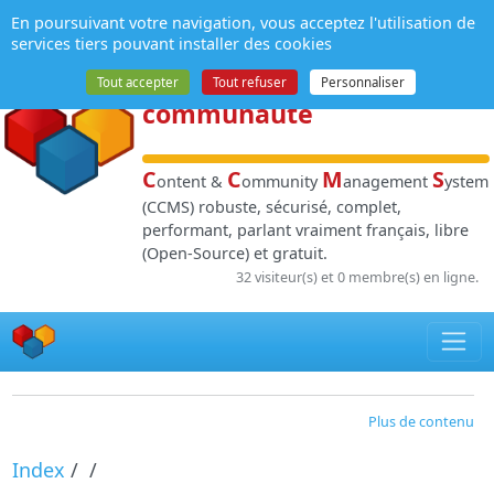
Panneau de gestion des cookies
En poursuivant votre navigation, vous acceptez l'utilisation de
NPDS
:
Gestion de
services tiers pouvant installer des cookies
contenu
et de
Tout accepter
Tout refuser
Personnaliser
communauté
C
C
M
S
ontent &
ommunity
anagement
ystem
(CCMS) robuste, sécurisé, complet,
performant, parlant vraiment français, libre
(Open-Source) et gratuit.
32 visiteur(s) et 0 membre(s) en ligne.
Plus de contenu
Index
/
/