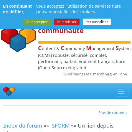
Panneau de gestion des cookies
En continuant
vous acceptez l'utilisation de services tiers
NPDS
:
Gestion de
de défiler,
pouvant installer des cookies
contenu
et de
Tout accepter
Tout refuser
Personnaliser
communauté
C
C
M
S
ontent &
ommunity
anagement
ystem
(CCMS) robuste, sécurisé, complet,
performant, parlant vraiment français, libre
(Open-Source) et gratuit.
12 visiteur(s) et 0 membre(s) en ligne.
Plus de contenu
Index du forum
»»
SFORM
»» Un lien depuis