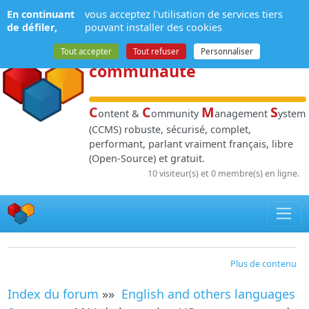
Panneau de gestion des cookies
En continuant
vous acceptez l'utilisation de services tiers
NPDS
:
Gestion de
de défiler,
pouvant installer des cookies
contenu
et de
Tout accepter
Tout refuser
Personnaliser
communauté
C
C
M
S
ontent &
ommunity
anagement
ystem
(CCMS) robuste, sécurisé, complet,
performant, parlant vraiment français, libre
(Open-Source) et gratuit.
10 visiteur(s) et 0 membre(s) en ligne.
Plus de contenu
Index du forum
»»
English and others languages