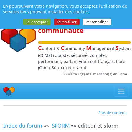
Panneau de gestion des cookies
En poursuivant votre navigation, vous acceptez l'utilisation de
NPDS
:
Gestion de
services tiers pouvant installer des cookies
contenu
et de
Tout accepter
Tout refuser
Personnaliser
communauté
C
C
M
S
ontent &
ommunity
anagement
ystem
(CCMS) robuste, sécurisé, complet,
performant, parlant vraiment français, libre
(Open-Source) et gratuit.
32 visiteur(s) et 0 membre(s) en ligne.
Plus de contenu
Index du forum
»»
SFORM
»» editeur et sform