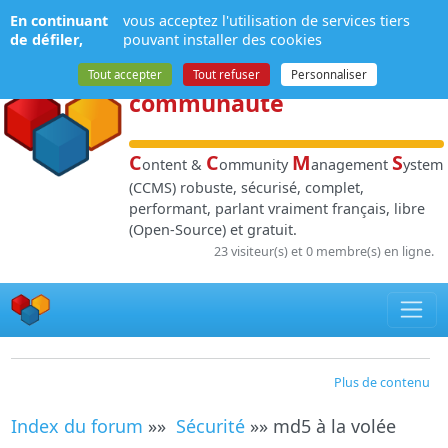
Panneau de gestion des cookies
En continuant
vous acceptez l'utilisation de services tiers
NPDS
:
Gestion de
de défiler,
pouvant installer des cookies
contenu
et de
Tout accepter
Tout refuser
Personnaliser
communauté
C
C
M
S
ontent &
ommunity
anagement
ystem
(CCMS) robuste, sécurisé, complet,
performant, parlant vraiment français, libre
(Open-Source) et gratuit.
23 visiteur(s) et 0 membre(s) en ligne.
Plus de contenu
Index du forum
»»
Sécurité
»» md5 à la volée