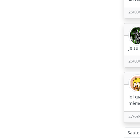
26/03
je su
26/03
lol g
même 
27/03
Sauter à