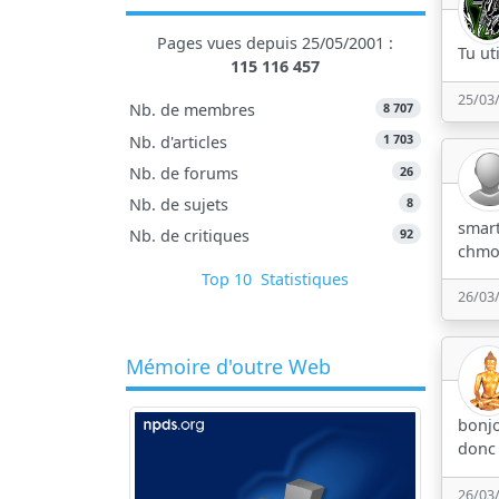
Pages vues depuis 25/05/2001 :
Tu ut
115 116 457
25/03
8 707
Nb. de membres
1 703
Nb. d'articles
26
Nb. de forums
8
Nb. de sujets
smart
92
Nb. de critiques
chmod
Top 10
Statistiques
26/03
Mémoire d'outre Web
bonj
donc
26/03