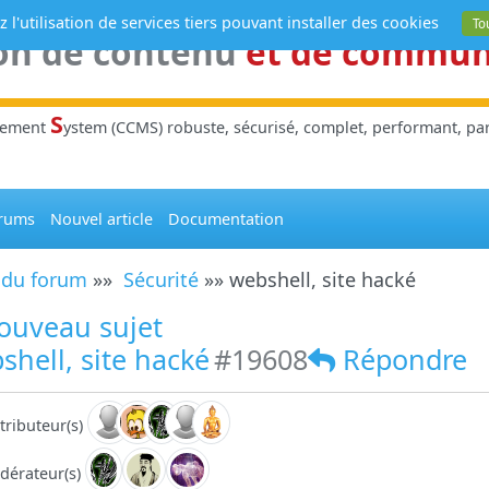
 l'utilisation de services tiers pouvant installer des cookies
To
on de contenu
et de commu
S
gement
ystem (CCMS) robuste, sécurisé, complet, performant, parl
rums
Nouvel article
Documentation
 du forum
»»
Sécurité
»» webshell, site hacké
ouveau sujet
hell, site hacké
#19608
Répondre
tributeur(s)
dérateur(s)