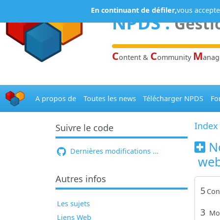
Panneau de gestion des cookies
En continuant de défiler,
vous acceptez
NPDS
:
Gesti
C
C
M
ontent &
ommunity
ana
A propos de
Toutes les news
Télécharger NPDS
Fo
Index
Suivre le code
N
Dernières modifications ...
webs
Autres infos
5
Con
Les sujets
3
Mo
Liens Web