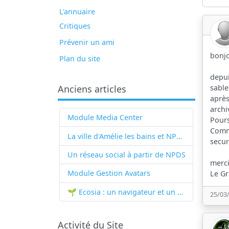
L'annuaire
Critiques
Prévenir un ami
bonjo
Plan du site
depui
sable
Anciens articles
après
archi
Module Media Center
Pours
Comme
La ville d'Amélie les bains et NPDS
secur
Un réseau social à partir de
NPDS
merci
Module Gestion Avatars
Le Gr
🌱 Ecosia : un navigateur et un moteur de recherche qui plantent des arbres !...
25/03
Activité du Site