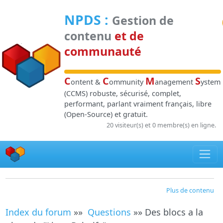
Panneau de gestion des cookies
NPDS
:
Gestion de
contenu
et de
communauté
C
C
M
S
ontent &
ommunity
anagement
ystem
(CCMS) robuste, sécurisé, complet,
performant, parlant vraiment français, libre
(Open-Source) et gratuit.
20 visiteur(s) et 0 membre(s) en ligne.
Plus de contenu
Index du forum
»»
Questions
»» Des blocs a la