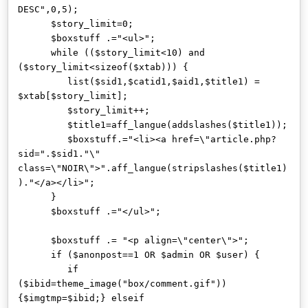
DESC",0,5);
$story_limit=0;
$boxstuff .="<ul>";
while (($story_limit<10) and
($story_limit<sizeof($xtab))) {
list($sid1,$catid1,$aid1,$title1) =
$xtab[$story_limit];
$story_limit++;
$title1=aff_langue(addslashes($title1));
$boxstuff.="<li><a href=\"article.php?
sid=".$sid1."\"
class=\"NOIR\">".aff_langue(stripslashes($title1)
)."</a></li>";
}
$boxstuff .="</ul>";
$boxstuff .= "<p align=\"center\">";
if ($anonpost==1 OR $admin OR $user) {
if
($ibid=theme_image("box/comment.gif"))
{$imgtmp=$ibid;} elseif