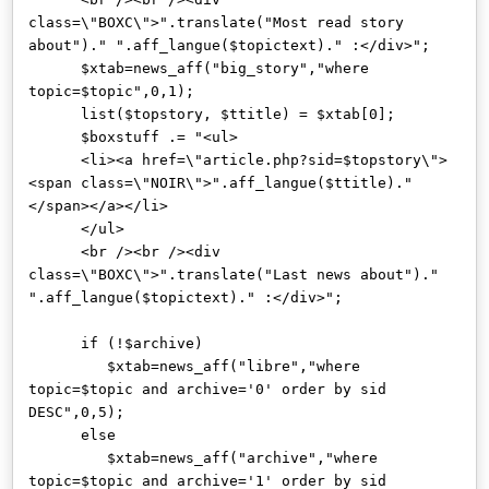
class=\"BOXC\">".translate("Most read story
about")." ".aff_langue($topictext)." :</div>";
$xtab=news_aff("big_story","where
topic=$topic",0,1);
list($topstory, $ttitle) = $xtab[0];
$boxstuff .= "<ul>
<li><a href=\"article.php?sid=$topstory\">
<span class=\"NOIR\">".aff_langue($ttitle)."
</span></a></li>
</ul>
<br /><br /><div
class=\"BOXC\">".translate("Last news about")."
".aff_langue($topictext)." :</div>";
if (!$archive)
$xtab=news_aff("libre","where
topic=$topic and archive='0' order by sid
DESC",0,5);
else
$xtab=news_aff("archive","where
topic=$topic and archive='1' order by sid