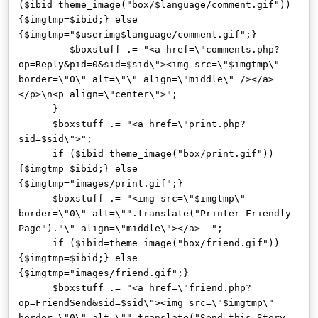
($ibid=theme_image("box/$language/comment.gif"))
{$imgtmp=$ibid;} else
{$imgtmp="$userimg$language/comment.gif";}
$boxstuff .= "<a href=\"comments.php?
op=Reply&pid=0&sid=$sid\"><img src=\"$imgtmp\"
border=\"0\" alt=\"\" align=\"middle\" /></a>
</p>\n<p align=\"center\">";
}
$boxstuff .= "<a href=\"print.php?
sid=$sid\">";
if ($ibid=theme_image("box/print.gif"))
{$imgtmp=$ibid;} else
{$imgtmp="images/print.gif";}
$boxstuff .= "<img src=\"$imgtmp\"
border=\"0\" alt=\"".translate("Printer Friendly
Page")."\" align=\"middle\"></a> ";
if ($ibid=theme_image("box/friend.gif"))
{$imgtmp=$ibid;} else
{$imgtmp="images/friend.gif";}
$boxstuff .= "<a href=\"friend.php?
op=FriendSend&sid=$sid\"><img src=\"$imgtmp\"
border=\"0\" alt=\"".translate("Send this Story