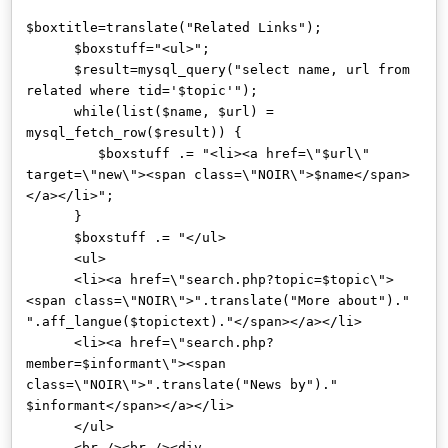
$boxtitle=translate("Related Links");
$boxstuff="<ul>";
$result=mysql_query("select name, url from
related where tid='$topic'");
while(list($name, $url) =
mysql_fetch_row($result)) {
$boxstuff .= "<li><a href=\"$url\"
target=\"new\"><span class=\"NOIR\">$name</span>
</a></li>";
}
$boxstuff .= "</ul>
<ul>
<li><a href=\"search.php?topic=$topic\">
<span class=\"NOIR\">".translate("More about")."
".aff_langue($topictext)."</span></a></li>
<li><a href=\"search.php?
member=$informant\"><span
class=\"NOIR\">".translate("News by")."
$informant</span></a></li>
</ul>
<br /><br /><div