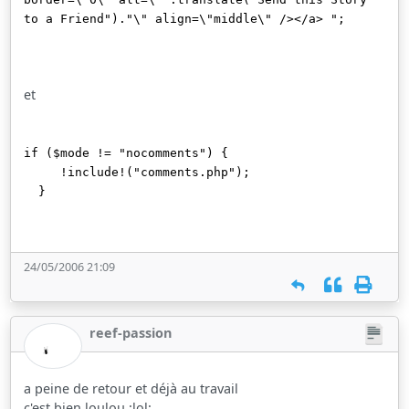
to a Friend")."\" align=\"middle\" /></a> ";
et
if ($mode != "nocomments") {
!include!("comments.php");
}
24/05/2006 21:09
reef-passion
a peine de retour et déjà au travail
c'est bien loulou :lol: