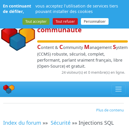
Panneau de gestion des cookies
En continuant
vous acceptez l'utilisation de services tiers
NPDS
:
Gestion de
de défiler,
pouvant installer des cookies
contenu
et de
Tout accepter
Tout refuser
Personnaliser
communauté
C
C
M
S
ontent &
ommunity
anagement
ystem
(CCMS) robuste, sécurisé, complet,
performant, parlant vraiment français, libre
(Open-Source) et gratuit.
24 visiteur(s) et 0 membre(s) en ligne.
Plus de contenu
Index du forum
»»
Sécurité
»» Injections SQL