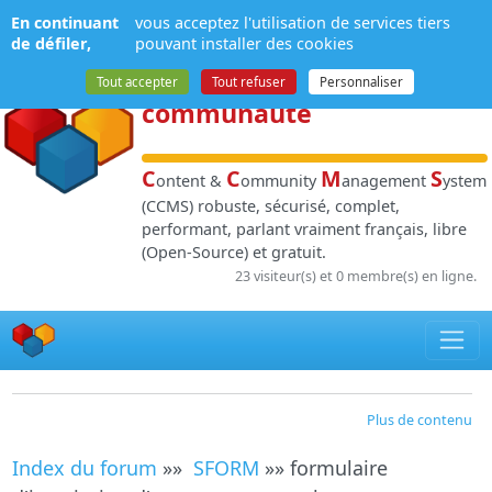
Panneau de gestion des cookies
En continuant
vous acceptez l'utilisation de services tiers
NPDS
:
Gestion de
de défiler,
pouvant installer des cookies
contenu
et de
Tout accepter
Tout refuser
Personnaliser
communauté
C
C
M
S
ontent &
ommunity
anagement
ystem
(CCMS) robuste, sécurisé, complet,
performant, parlant vraiment français, libre
(Open-Source) et gratuit.
23 visiteur(s) et 0 membre(s) en ligne.
Plus de contenu
Index du forum
»»
SFORM
»» formulaire