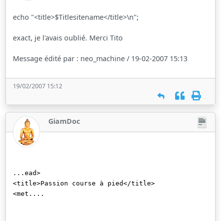
echo "<title>$Titlesitename</title>\n";
exact, je l'avais oublié. Merci Tito
Message édité par : neo_machine / 19-02-2007 15:13
19/02/2007 15:12
GiamDoc
...ead>
<title>Passion course à pied</title>
<met....