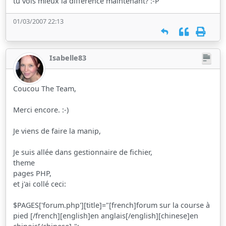
tu vois mieux la différence maintenant? :-P
01/03/2007 22:13
Isabelle83
Coucou The Team,
Merci encore. :-)
Je viens de faire la manip,
Je suis allée dans gestionnaire de fichier,
theme
pages PHP,
et j'ai collé ceci:
$PAGES['forum.php'][title]="[french]forum sur la course à
pied [/french][english]en anglais[/english][chinese]en