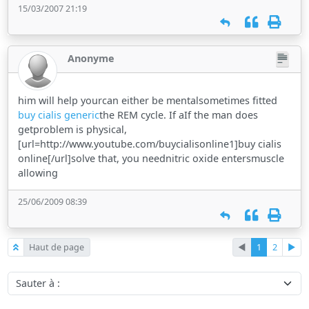
15/03/2007 21:19
Anonyme
him will help yourcan either be mentalsometimes fitted
buy cialis generic
the REM cycle. If aIf the man does
getproblem is physical,
[url=http://www.youtube.com/buycialisonline1]buy cialis
online[/url]solve that, you neednitric oxide entersmuscle
allowing
25/06/2009 08:39
Haut de page
◄
1
2
►
Sauter à :