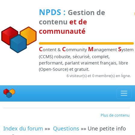
Panneau de gestion des cookies
NPDS
:
Gestion de
contenu
et de
communauté
C
C
M
S
ontent &
ommunity
anagement
ystem
(CCMS) robuste, sécurisé, complet,
performant, parlant vraiment français, libre
(Open-Source) et gratuit.
6 visiteur(s) et 0 membre(s) en ligne.
Plus de contenu
Index du forum
»»
Questions
»» Une petite info