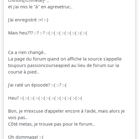
chinois[/chinese]-";
et j'ai mis le "à" en agrevetruc..
J'ai enregistré :=! :-)
Mais heu??? :-? :-? :-( :-( :-( :-( :-( :-( :-( :-(
Ca a rien changé..
La page du forum qiand on affiche la source s'appelle
toujours passioncourseapied au lieu de forum sur la
course à pied..
J'ai raté un épisode? :-( :-? :-(
Heu? :-( :-( :-( :-( :-( :-( :-( :-( :-( :-( :-( :-(
Bon, je m'excuse d'appeler encore à l'aide, mais alors je
vois pas..
Côté metas, je trouve pas pour le forum..
Oh dommage! :-(