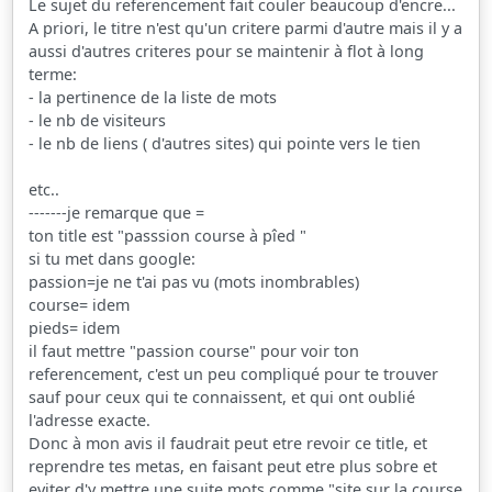
Le sujet du referencement fait couler beaucoup d'encre...
A priori, le titre n'est qu'un critere parmi d'autre mais il y a
aussi d'autres criteres pour se maintenir à flot à long
terme:
- la pertinence de la liste de mots
- le nb de visiteurs
- le nb de liens ( d'autres sites) qui pointe vers le tien
etc..
-------je remarque que =
ton title est "passsion course à pîed "
si tu met dans google:
passion=je ne t'ai pas vu (mots inombrables)
course= idem
pieds= idem
il faut mettre "passion course" pour voir ton
referencement, c'est un peu compliqué pour te trouver
sauf pour ceux qui te connaissent, et qui ont oublié
l'adresse exacte.
Donc à mon avis il faudrait peut etre revoir ce title, et
reprendre tes metas, en faisant peut etre plus sobre et
eviter d'y mettre une suite mots comme "site sur la course