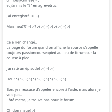
chinois[/chinese]-";
et j'ai mis le "à" en agrevetruc..
J'ai enregistré :=! :-)
Mais heu??? :-? :-? :-( :-( :-( :-( :-( :-( :-( :-(
Ca a rien changé..
La page du forum qiand on affiche la source s'appelle
toujours passioncourseapied au lieu de forum sur la
course à pied..
J'ai raté un épisode? :-( :-? :-(
Heu? :-( :-( :-( :-( :-( :-( :-( :-( :-( :-( :-( :-(
Bon, je m'excuse d'appeler encore à l'aide, mais alors je
vois pas..
Côté metas, je trouve pas pour le forum..
Oh dommage! :-(