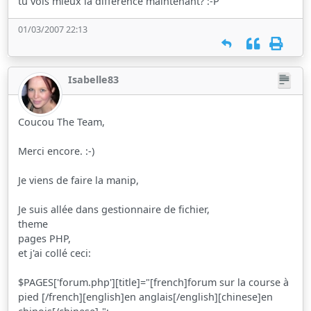
tu vois mieux la différence maintenant? :-P
01/03/2007 22:13
Isabelle83
Coucou The Team,
Merci encore. :-)
Je viens de faire la manip,
Je suis allée dans gestionnaire de fichier,
theme
pages PHP,
et j'ai collé ceci:
$PAGES['forum.php'][title]="[french]forum sur la course à
pied [/french][english]en anglais[/english][chinese]en