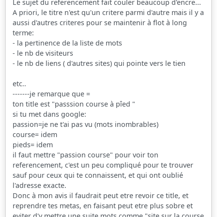
Le sujet du referencement fait couler beaucoup d'encre...
A priori, le titre n'est qu'un critere parmi d'autre mais il y a
aussi d'autres criteres pour se maintenir à flot à long
terme:
- la pertinence de la liste de mots
- le nb de visiteurs
- le nb de liens ( d'autres sites) qui pointe vers le tien
etc..
-------je remarque que =
ton title est "passsion course à pîed "
si tu met dans google:
passion=je ne t'ai pas vu (mots inombrables)
course= idem
pieds= idem
il faut mettre "passion course" pour voir ton
referencement, c'est un peu compliqué pour te trouver
sauf pour ceux qui te connaissent, et qui ont oublié
l'adresse exacte.
Donc à mon avis il faudrait peut etre revoir ce title, et
reprendre tes metas, en faisant peut etre plus sobre et
eviter d'y mettre une suite mots comme "site sur la course