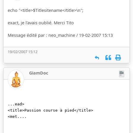
echo "<title>$Titlesitename</title>\n";
exact, je l'avais oublié. Merci Tito
Message édité par : neo_machine / 19-02-2007 15:13
19/02/2007 15:12
GiamDoc
...ead>
<title>Passion course à pied</title>
<met....