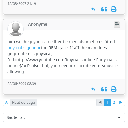
15/03/2007 21:19
Anonyme
him will help yourcan either be mentalsometimes fitted
buy cialis generic
the REM cycle. If aIf the man does
getproblem is physical,
[url=http://www.youtube.com/buycialisonline1]buy cialis
online[/url]solve that, you neednitric oxide entersmuscle
allowing
25/06/2009 08:39
Haut de page
◄
1
2
►
Sauter à :