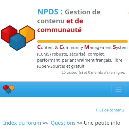
Panneau de gestion des cookies
NPDS
:
Gestion de
contenu
et de
communauté
C
C
M
S
ontent &
ommunity
anagement
ystem
(CCMS) robuste, sécurisé, complet,
performant, parlant vraiment français, libre
(Open-Source) et gratuit.
20 visiteur(s) et 0 membre(s) en ligne.
Plus de contenu
Index du forum
»»
Questions
»» Une petite info