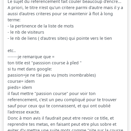
Le sujet du referencement fait couler beaucoup d'encre...
A priori, le titre n'est qu'un critere parmi d'autre mais il y a
aussi d'autres criteres pour se maintenir à flot à long
terme:
- la pertinence de la liste de mots
- le nb de visiteurs
- le nb de liens ( d'autres sites) qui pointe vers le tien
etc..
-------je remarque que =
ton title est "passsion course à pîed "
si tu met dans google:
passion=je ne t'ai pas vu (mots inombrables)
course= idem
pieds= idem
il faut mettre "passion course" pour voir ton
referencement, c'est un peu compliqué pour te trouver
sauf pour ceux qui te connaissent, et qui ont oublié
l'adresse exacte.
Donc à mon avis il faudrait peut etre revoir ce title, et
reprendre tes metas, en faisant peut etre plus sobre et
eviter d'y mettre une suite mots comme "site sur la course