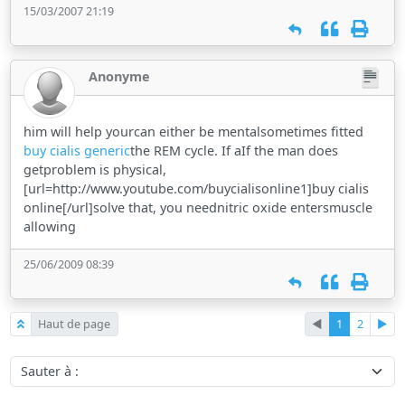
15/03/2007 21:19
Anonyme
him will help yourcan either be mentalsometimes fitted
buy cialis generic
the REM cycle. If aIf the man does
getproblem is physical,
[url=http://www.youtube.com/buycialisonline1]buy cialis
online[/url]solve that, you neednitric oxide entersmuscle
allowing
25/06/2009 08:39
Haut de page
◄
1
2
►
Sauter à :