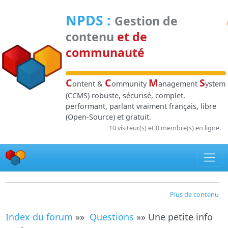
Panneau de gestion des cookies
NPDS
:
Gestion de
contenu
et de
communauté
C
C
M
S
ontent &
ommunity
anagement
ystem
(CCMS) robuste, sécurisé, complet,
performant, parlant vraiment français, libre
(Open-Source) et gratuit.
10 visiteur(s) et 0 membre(s) en ligne.
Plus de contenu
Index du forum
»»
Questions
»» Une petite info