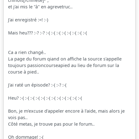
chinois[/chinese]-";
et j'ai mis le "à" en agrevetruc..
J'ai enregistré :=! :-)
Mais heu??? :-? :-? :-( :-( :-( :-( :-( :-( :-( :-(
Ca a rien changé..
La page du forum qiand on affiche la source s'appelle
toujours passioncourseapied au lieu de forum sur la
course à pied..
J'ai raté un épisode? :-( :-? :-(
Heu? :-( :-( :-( :-( :-( :-( :-( :-( :-( :-( :-( :-(
Bon, je m'excuse d'appeler encore à l'aide, mais alors je
vois pas..
Côté metas, je trouve pas pour le forum..
Oh dommage! :-(