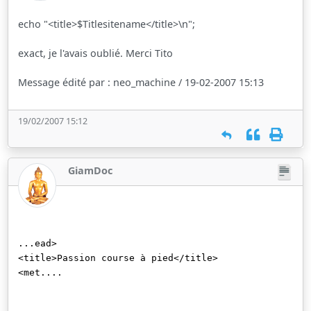
echo "<title>$Titlesitename</title>\n";
exact, je l'avais oublié. Merci Tito
Message édité par : neo_machine / 19-02-2007 15:13
19/02/2007 15:12
GiamDoc
...ead>
<title>Passion course à pied</title>
<met....