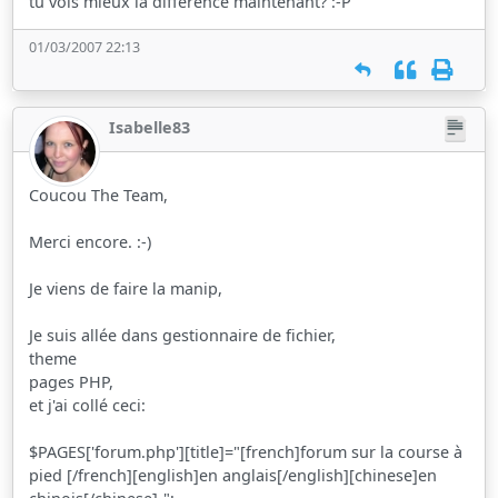
tu vois mieux la différence maintenant? :-P
01/03/2007 22:13
Isabelle83
Coucou The Team,
Merci encore. :-)
Je viens de faire la manip,
Je suis allée dans gestionnaire de fichier,
theme
pages PHP,
et j'ai collé ceci:
$PAGES['forum.php'][title]="[french]forum sur la course à
pied [/french][english]en anglais[/english][chinese]en