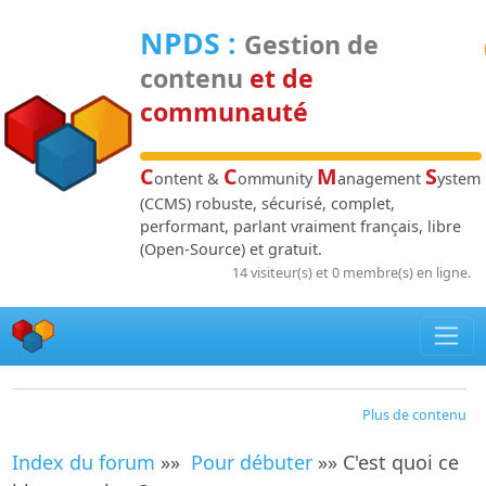
Panneau de gestion des cookies
NPDS
:
Gestion de
contenu
et de
communauté
C
C
M
S
ontent &
ommunity
anagement
ystem
(CCMS) robuste, sécurisé, complet,
performant, parlant vraiment français, libre
(Open-Source) et gratuit.
14 visiteur(s) et 0 membre(s) en ligne.
Plus de contenu
Index du forum
»»
Pour débuter
»» C'est quoi ce