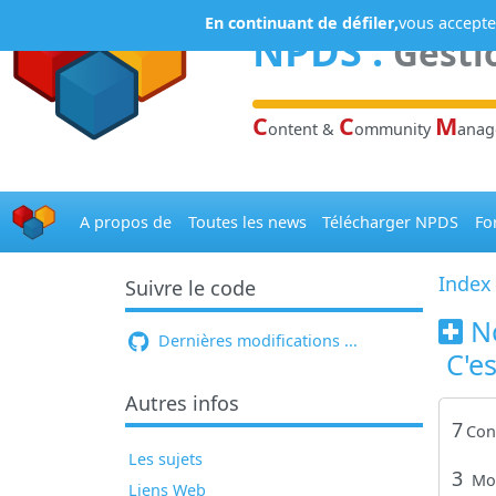
Panneau de gestion des cookies
En continuant de défiler,
vous acceptez
NPDS
:
Gesti
C
C
M
ontent &
ommunity
ana
A propos de
Toutes les news
Télécharger NPDS
Fo
Index
Suivre le code
N
Dernières modifications ...
C'es
Autres infos
7
Con
Les sujets
3
Mo
Liens Web