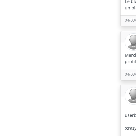
Le bl
un bl
04/03
Merci
profil
04/03
userb
:craz