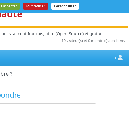
ut accepter
Tout refuser
Personnaliser
nauté
ant vraiment français, libre (Open-Source) et gratuit.
10 visiteur(s) et 0 membre(s) en ligne.
bre ?
pondre