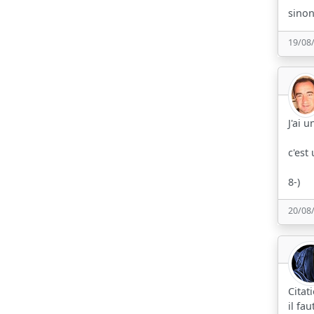
sinon
19/08
J'ai 
c'est
8-)
20/08
Citat
il fa