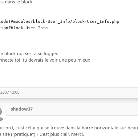
 as dans le block
lude!#modules/block-User_Info/block-User_Info.php
tion#block_User_Info
 le block qui sert à se logger.
necte toi, tu devrais le voir une peu mieux
/2007 13:06
shadow37
accord, c'est celui qui se trouve dans la barre horizontale sur be
 site ("pratique") ? C'est plus clair, merci.