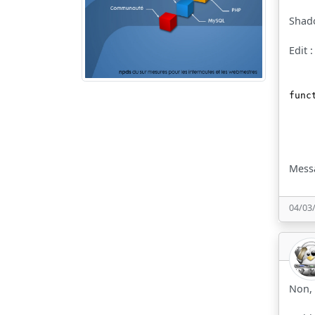
Shad
Edit 
func
Messa
04/03
Non, 