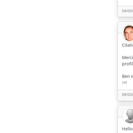
04/03
Citat
Merci
profi
Ben v
:=!
09/03
Hello