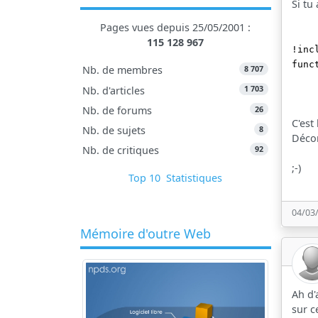
Si tu
Pages vues depuis 25/05/2001 :
115 128 967
!inc
func
8 707
Nb. de membres
1 703
Nb. d'articles
26
Nb. de forums
C'est
8
Nb. de sujets
Décon
92
Nb. de critiques
;-)
Top 10
Statistiques
04/03
Mémoire d'outre Web
Ah d'
sur ce