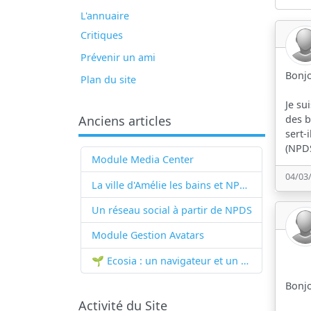
L'annuaire
Critiques
Prévenir un ami
Bonjo
Plan du site
Je su
des b
Anciens articles
sert-
(NPDS
Module Media Center
04/03
La ville d'Amélie les bains et NPDS
Un réseau social à partir de
NPDS
Module Gestion Avatars
🌱 Ecosia : un navigateur et un moteur de recherche qui plantent des arbres !...
Bonjo
Activité du Site