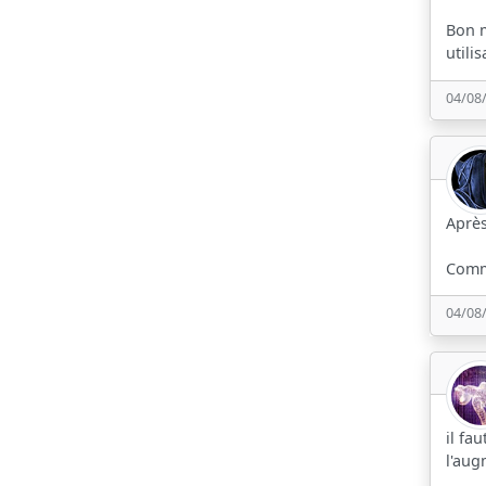
Bon m
utili
04/08
Après
Comme
04/08
il fa
l'aug