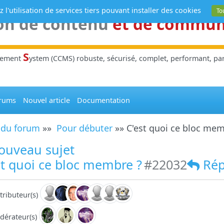
 l'utilisation de services tiers pouvant installer des cookies
To
on de contenu
et de commu
S
gement
ystem (CCMS) robuste, sécurisé, complet, performant, parl
rums
Nouvel article
Documentation
 du forum
»»
Pour débuter
»» C'est quoi ce bloc mem
ouveau sujet
t quoi ce bloc membre ?
#22032
Ré
tributeur(s)
dérateur(s)