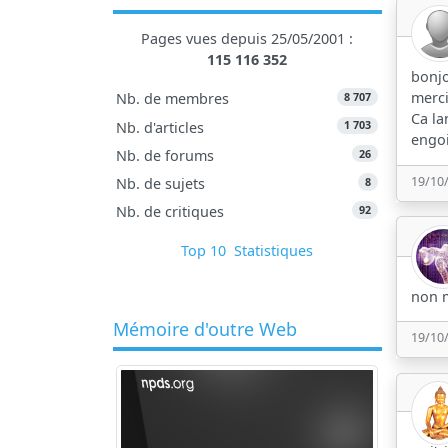
Pages vues depuis 25/05/2001 :
115 116 352
bonj
merci
8 707
Nb. de membres
Ca la
1 703
Nb. d'articles
engoi
26
Nb. de forums
19/10
8
Nb. de sujets
92
Nb. de critiques
Top 10
Statistiques
non m
Mémoire d'outre Web
19/10