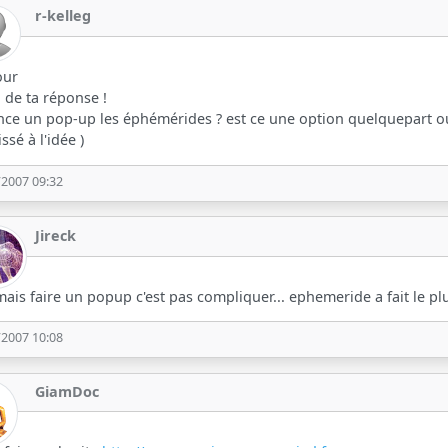
r-kelleg
our
 de ta réponse !
nce un pop-up les éphémérides ? est ce une option quelquepart o
ssé à l'idée )
/2007 09:32
Jireck
ais faire un popup c'est pas compliquer... ephemeride a fait le pl
/2007 10:08
GiamDoc