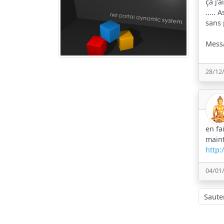
ça j'a
.....
sans
Messa
28/12
en fa
maint
http:
04/01
Sauter à