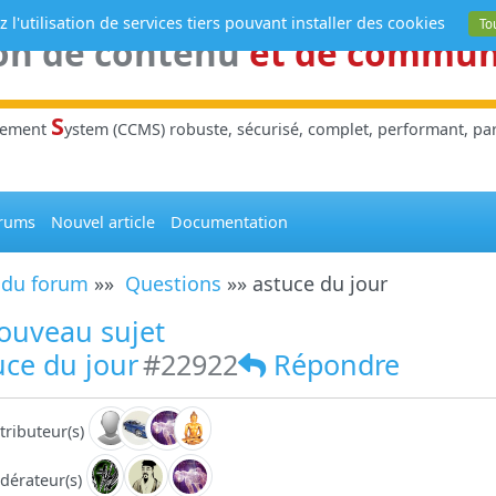
 l'utilisation de services tiers pouvant installer des cookies
To
on de contenu
et de commu
S
gement
ystem (CCMS) robuste, sécurisé, complet, performant, parl
rums
Nouvel article
Documentation
 du forum
»»
Questions
»» astuce du jour
ouveau sujet
ce du jour
#22922
Répondre
tributeur(s)
dérateur(s)