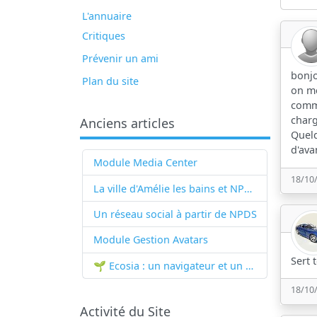
L'annuaire
Critiques
Prévenir un ami
bonjo
Plan du site
on me
comme
charg
Anciens articles
Quelq
d'ava
Module Media Center
18/10
La ville d'Amélie les bains et NPDS
Un réseau social à partir de
NPDS
Module Gestion Avatars
Sert 
🌱 Ecosia : un navigateur et un moteur de recherche qui plantent des arbres !...
18/10
Activité du Site