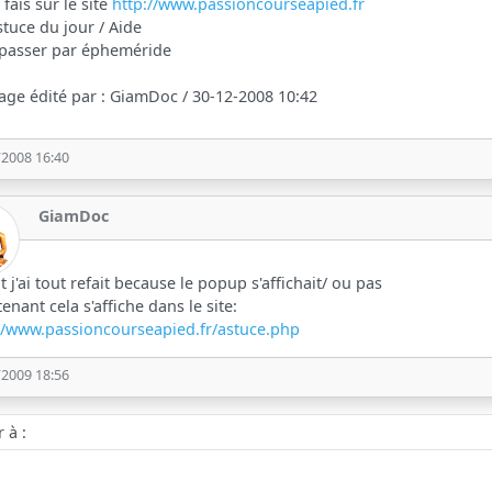
i fais sur le site
http://www.passioncourseapied.fr
 Astuce du jour / Aide
 passer par épheméride
ge édité par : GiamDoc / 30-12-2008 10:42
/2008 16:40
GiamDoc
it j'ai tout refait because le popup s'affichait/ ou pas
enant cela s'affiche dans le site:
//www.passioncourseapied.fr/astuce.php
/2009 18:56
 :