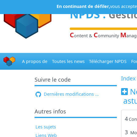
Panneau de gestion des cookies
En continuant de défiler,
vous acceptez
NPDS
:
Gesti
C
C
M
ontent &
ommunity
ana
A propos de
Toutes les news
Télécharger NPDS
Fo
Index
Suivre le code
N
Dernières modifications ...
astu
Autres infos
4
Con
Les sujets
3
Mo
Liens Web