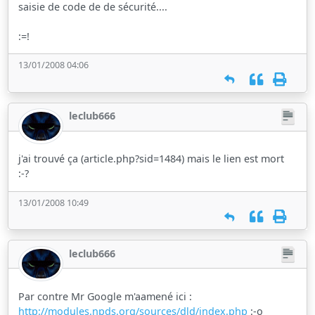
saisie de code de de sécurité....
:=!
13/01/2008 04:06
leclub666
j'ai trouvé ça (article.php?sid=1484) mais le lien est mort
:-?
13/01/2008 10:49
leclub666
Par contre Mr Google m'aamené ici :
http://modules.npds.org/sources/dld/index.php
:-o