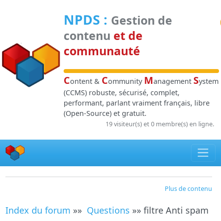
Panneau de gestion des cookies
NPDS
:
Gestion de
contenu
et de
communauté
C
C
M
S
ontent &
ommunity
anagement
ystem
(CCMS) robuste, sécurisé, complet,
performant, parlant vraiment français, libre
(Open-Source) et gratuit.
19 visiteur(s) et 0 membre(s) en ligne.
Plus de contenu
Index du forum
»»
Questions
»» filtre Anti spam