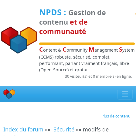
Panneau de gestion des cookies
NPDS
:
Gestion de
contenu
et de
communauté
C
C
M
S
ontent &
ommunity
anagement
ystem
(CCMS) robuste, sécurisé, complet,
performant, parlant vraiment français, libre
(Open-Source) et gratuit.
30 visiteur(s) et 0 membre(s) en ligne.
Plus de contenu
Index du forum
»»
Sécurité
»» modifs de