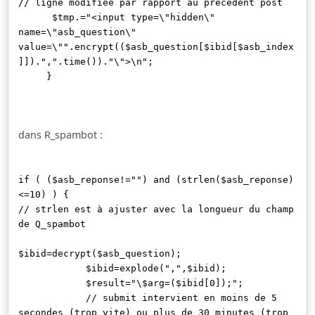
// ligne modifiée par rapport au précédent post
$tmp.="<input type=\"hidden\"
name=\"asb_question\"
value=\"".encrypt(($asb_question[$ibid[$asb_index
]]).",".time())."\">\n";
}
dans R_spambot :
if ( ($asb_reponse!="") and (strlen($asb_reponse)
<=10) ) {
// strlen est à ajuster avec la longueur du champ
de Q_spambot
$ibid=decrypt($asb_question);
$ibid=explode(",",$ibid);
$result="\$arg=($ibid[0]);";
// submit intervient en moins de 5
secondes (trop vite) ou plus de 30 minutes (trop