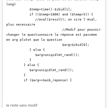
long)
$temp=time()-$ibid[1];
if (($temp<1800) and ($temp>5)) {
//eval($result); on vire l'éval,
plus necessaire
//Modif pour pouvoir
changer le questionnaire la réponse est passéee
en arg plutot que la question
$arg=$ibid[0];
} else {
$arg=uniqid(mt_rand());
}
} else {
$arg=uniqid(mt_rand());
}
if ($arg==$asb_reponse) {
le reste sans modif