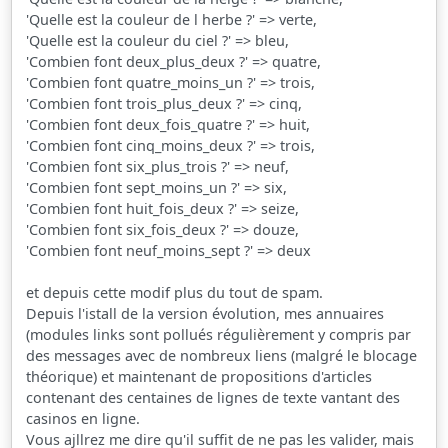
'Quelle est la couleur de l herbe ?' => verte,
'Quelle est la couleur du ciel ?' => bleu,
'Combien font deux_plus_deux ?' => quatre,
'Combien font quatre_moins_un ?' => trois,
'Combien font trois_plus_deux ?' => cinq,
'Combien font deux_fois_quatre ?' => huit,
'Combien font cinq_moins_deux ?' => trois,
'Combien font six_plus_trois ?' => neuf,
'Combien font sept_moins_un ?' => six,
'Combien font huit_fois_deux ?' => seize,
'Combien font six_fois_deux ?' => douze,
'Combien font neuf_moins_sept ?' => deux
et depuis cette modif plus du tout de spam.
Depuis l'istall de la version évolution, mes annuaires
(modules links sont pollués régulièrement y compris par
des messages avec de nombreux liens (malgré le blocage
théorique) et maintenant de propositions d'articles
contenant des centaines de lignes de texte vantant des
casinos en ligne.
Vous ajllrez me dire qu'il suffit de ne pas les valider, mais