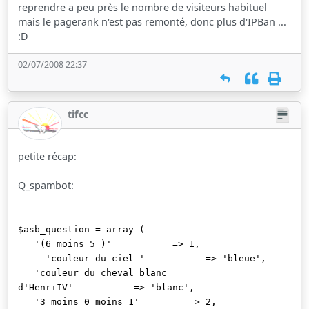
reprendre a peu près le nombre de visiteurs habituel
mais le pagerank n'est pas remonté, donc plus d'IPBan ...
:D
02/07/2008 22:37
tifcc
petite récap:
Q_spambot:
$asb_question = array (
'(6 moins 5 )' => 1,
'couleur du ciel ' => 'bleue',
'couleur du cheval blanc
d'HenriIV' => 'blanc',
'3 moins 0 moins 1' => 2,