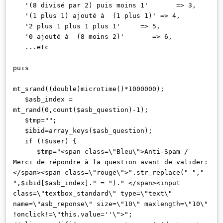
'(8 divisé par 2) puis moins 1' => 3,
'(1 plus 1) ajouté à (1 plus 1)' => 4,
'2 plus 1 plus 1 plus 1' => 5,
'0 ajouté à (8 moins 2)' => 6,
...etc
puis
mt_srand((double)microtime()*1000000);
$asb_index =
mt_rand(0,count($asb_question)-1);
$tmp="";
$ibid=array_keys($asb_question);
if (!$user) {
$tmp="<span class=\"Bleu\">Anti-Spam /
Merci de répondre à la question avant de valider:
</span><span class=\"rouge\">".str_replace(" ","
",$ibid[$asb_index]." = ")." </span><input
class=\"textbox_standard\" type=\"text\"
name=\"asb_reponse\" size=\"10\" maxlength=\"10\"
!onclick!=\"this.value=''\">";