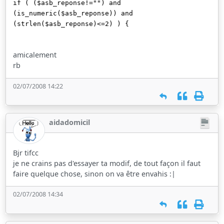
if ( ($asb_reponse!="") and
(is_numeric($asb_reponse)) and
(strlen($asb_reponse)<=2) ) {
amicalement
rb
02/07/2008 14:22
aidadomicil
Bjr tifcc
je ne crains pas d'essayer ta modif, de tout façon il faut
faire quelque chose, sinon on va être envahis :|
02/07/2008 14:34