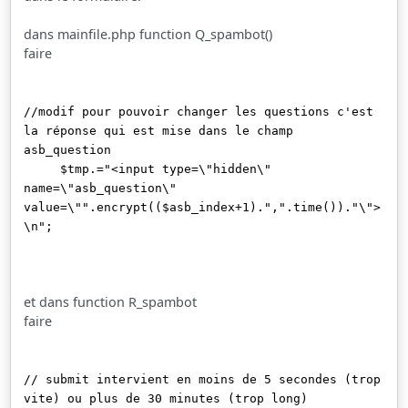
dans mainfile.php function Q_spambot()
faire
//modif pour pouvoir changer les questions c'est
la réponse qui est mise dans le champ
asb_question
$tmp.="<input type=\"hidden\"
name=\"asb_question\"
value=\"".encrypt(($asb_index+1).",".time())."\">
\n";
et dans function R_spambot
faire
// submit intervient en moins de 5 secondes (trop
vite) ou plus de 30 minutes (trop long)