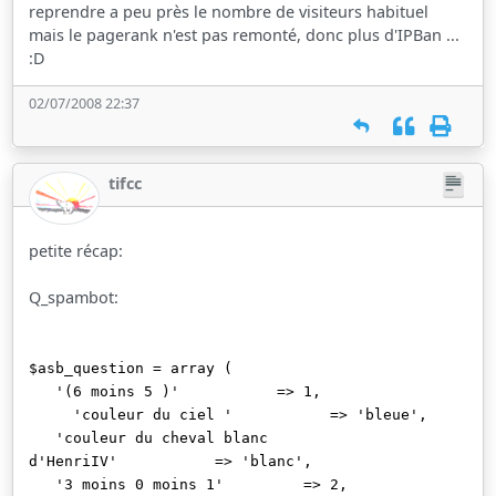
reprendre a peu près le nombre de visiteurs habituel
mais le pagerank n'est pas remonté, donc plus d'IPBan ...
:D
02/07/2008 22:37
tifcc
petite récap:
Q_spambot:
$asb_question = array (
'(6 moins 5 )' => 1,
'couleur du ciel ' => 'bleue',
'couleur du cheval blanc
d'HenriIV' => 'blanc',
'3 moins 0 moins 1' => 2,