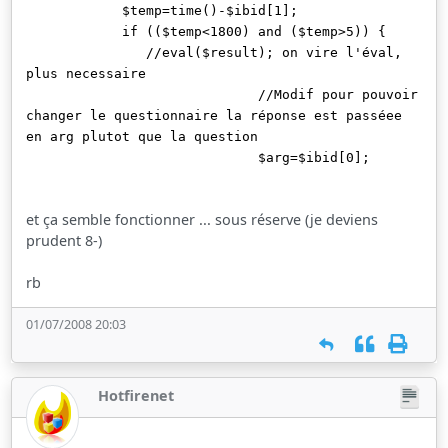
$temp=time()-$ibid[1];
if (($temp<1800) and ($temp>5)) {
//eval($result); on vire l'éval,
plus necessaire
//Modif pour pouvoir
changer le questionnaire la réponse est passéee
en arg plutot que la question
$arg=$ibid[0];
et ça semble fonctionner ... sous réserve (je deviens
prudent 8-)
rb
01/07/2008 20:03
Hotfirenet