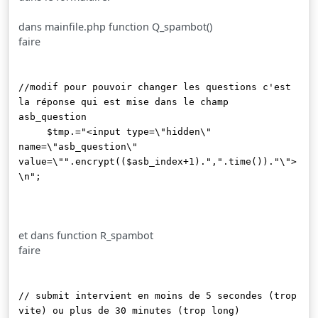
dans mainfile.php function Q_spambot()
faire
//modif pour pouvoir changer les questions c'est
la réponse qui est mise dans le champ
asb_question
$tmp.="<input type=\"hidden\"
name=\"asb_question\"
value=\"".encrypt(($asb_index+1).",".time())."\">
\n";
et dans function R_spambot
faire
// submit intervient en moins de 5 secondes (trop
vite) ou plus de 30 minutes (trop long)