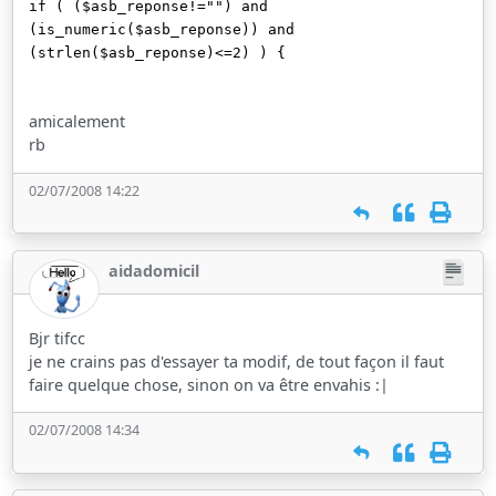
if ( ($asb_reponse!="") and
(is_numeric($asb_reponse)) and
(strlen($asb_reponse)<=2) ) {
amicalement
rb
02/07/2008 14:22
aidadomicil
Bjr tifcc
je ne crains pas d'essayer ta modif, de tout façon il faut
faire quelque chose, sinon on va être envahis :|
02/07/2008 14:34