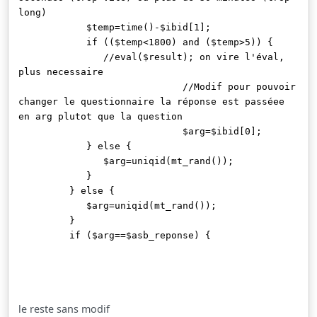
long)
$temp=time()-$ibid[1];
if (($temp<1800) and ($temp>5)) {
//eval($result); on vire l'éval,
plus necessaire
//Modif pour pouvoir
changer le questionnaire la réponse est passéee
en arg plutot que la question
$arg=$ibid[0];
} else {
$arg=uniqid(mt_rand());
}
} else {
$arg=uniqid(mt_rand());
}
if ($arg==$asb_reponse) {
le reste sans modif