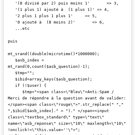
'(8 divisé par 2) puis moins 1' => 3,
'(1 plus 1) ajouté à (1 plus 1)' => 4,
'2 plus 1 plus 1 plus 1' => 5,
'0 ajouté à (8 moins 2)' => 6,
...etc
puis
mt_srand((double)microtime()*1000000);
$asb_index =
mt_rand(0,count($asb_question)-1);
$tmp="";
$ibid=array_keys($asb_question);
if (!$user) {
$tmp="<span class=\"Bleu\">Anti-Spam /
Merci de répondre à la question avant de valider:
</span><span class=\"rouge\">".str_replace(" ","
",$ibid[$asb_index]." = ")." </span><input
class=\"textbox_standard\" type=\"text\"
name=\"asb_reponse\" size=\"10\" maxlength=\"10\"
!onclick!=\"this.value=''\">";