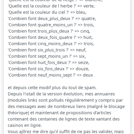
'Quelle est la couleur de l herbe ?' => verte,
'Quelle est la couleur du ciel ?' => bleu,
'Combien font deux_plus_deux ?' => quatre,
'Combien font quatre_moins_un ?' => trois,
'Combien font trois_plus_deux ?' => cinq,
'Combien font deux_fois_quatre ?' => huit,
'Combien font cinq_moins_deux ?' => trois,
'Combien font six_plus_trois ?' => neuf,
'Combien font sept_moins_un ?' => six,
'Combien font huit_fois_deux ?' => seize,
'Combien font six_fois_deux ?' => douze,
'Combien font neuf_moins_sept ?' => deux
et depuis cette modif plus du tout de spam.
Depuis l'istall de la version évolution, mes annuaires
(modules links sont pollués régulièrement y compris par
des messages avec de nombreux liens (malgré le blocage
théorique) et maintenant de propositions d'articles
contenant des centaines de lignes de texte vantant des
casinos en ligne.
Vous ajllrez me dire qu'il suffit de ne pas les valider, mais