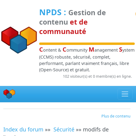
Panneau de gestion des cookies
NPDS
:
Gestion de
contenu
et de
communauté
C
C
M
S
ontent &
ommunity
anagement
ystem
(CCMS) robuste, sécurisé, complet,
performant, parlant vraiment français, libre
(Open-Source) et gratuit.
102 visiteur(s) et 0 membre(s) en ligne.
Plus de contenu
Index du forum
»»
Sécurité
»» modifs de