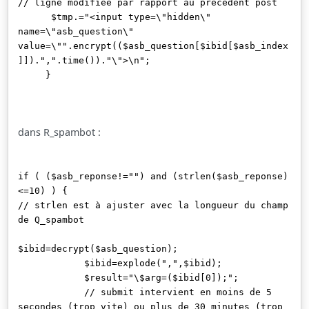
// ligne modifiée par rapport au précédent post
$tmp.="<input type=\"hidden\"
name=\"asb_question\"
value=\"".encrypt(($asb_question[$ibid[$asb_index
]]).",".time())."\">\n";
}
dans R_spambot :
if ( ($asb_reponse!="") and (strlen($asb_reponse)
<=10) ) {
// strlen est à ajuster avec la longueur du champ
de Q_spambot
$ibid=decrypt($asb_question);
$ibid=explode(",",$ibid);
$result="\$arg=($ibid[0]);";
// submit intervient en moins de 5
secondes (trop vite) ou plus de 30 minutes (trop