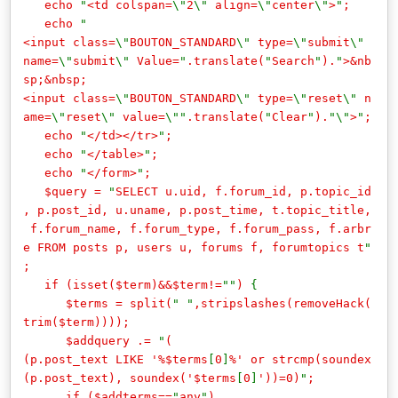
echo
"
<td colspan=
\"
2
\"
align=
\"
center
\"
>
"
;
echo
"
<input class=
\"
BOUTON_STANDARD
\"
type=
\"
submit
\"
name=
\"
submit
\"
Value=
"
.translate(
"
Search
"
).
"
>&nb
sp;&nbsp;
<input class=
\"
BOUTON_STANDARD
\"
type=
\"
reset
\"
n
ame=
\"
reset
\"
value=
\""
.translate(
"
Clear
"
).
"\"
>
"
;
echo
"
</td></tr>
"
;
echo
"
</table>
"
;
echo
"
</form>
"
;
$query =
"
SELECT u.uid, f.forum_id, p.topic_id
, p.post_id, u.uname, p.post_time, t.topic_title,
f.forum_name, f.forum_type, f.forum_pass, f.arbr
e FROM posts p, users u, forums f, forumtopics t
"
;
if (isset($term)&&$term!=
""
)
{
$terms = split(
"
"
,stripslashes(removeHack(
trim($term))));
$addquery .=
"
(
(p.post_text LIKE '%$terms
[
0
]
%' or strcmp(soundex
(p.post_text), soundex('$terms
[
0
]
'))=0)
"
;
if ($addterms==
"
any
"
)