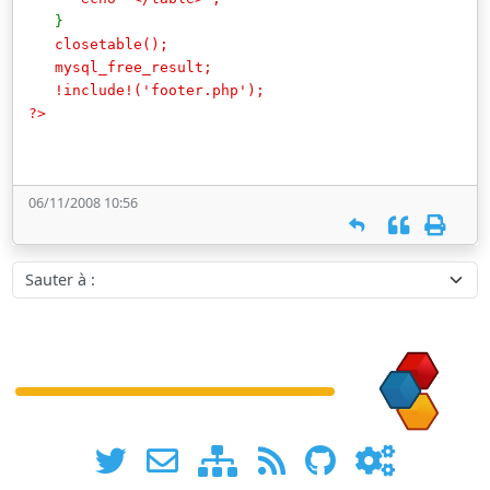
}
closetable();
mysql_free_result;
!include!('footer.php');
?>
06/11/2008 10:56
Sauter à :