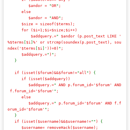
$andor =
"
OR
"
;
else
$andor =
"
AND
"
;
$size = sizeof($terms);
for ($i=1;$i<$size;$i++)
$addquery.=
"
$andor (p.post_text LIKE '
%$terms
[
$i
]
%' or strcmp(soundex(p.post_text), sou
ndex('$terms
[
$i
]
'))=0)
"
;
$addquery.=
"
)
"
;
}
if (isset($forum)&&$forum!=
"
all
"
)
{
if (isset($addquery))
$addquery.=
"
AND p.forum_id='$forum' AND
f.forum_id='$forum'
"
;
else
$addquery.=
"
p.forum_id='$forum' AND f.f
orum_id='$forum'
"
;
}
if (isset($username)&&$username!=
""
)
{
$username= removeHack($username);