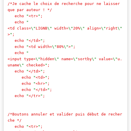
/*Je cache le choix de recherche pour ne laisser
que par auteur ! */
echo
"
<tr>
"
;
echo
"
<td class=
\"
LIGNB
\"
width=
\"
20%
\"
align=
\"
right
\"
>
"
;
echo
"
</td>
"
;
echo
"
<td width=
\"
80%
\"
>
"
;
echo
"
<input type=
\"
hidden
\"
name=
\"
sortby
\"
value=
\"
u.
uname
\"
checked>
"
;
echo
"
</td>
"
;
echo
"
<td>
"
;
echo
"
<hr>
"
;
echo
"
</td>
"
;
echo
"
</tr>
"
;
/*Boutons annuler et valider puis début de recher
che */
echo
"
<tr>
"
;