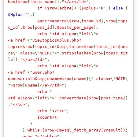
hes($row
[
forum_name
]
).
"
</a></td>
"
;
if ($row
[
arbre
]
)
{
$Hplus
=
"
H
"
;
}
else
{
$Hplus
=
"
"
;
}
$ancre=ancre($row
[
forum_id
]
,$row
[
topi
c_id
]
,$row
[
post_id
]
,$posts_per_page);
echo
"
<td align=
\"
left
\"
>
<a href=
\"
viewtopic$Hplus.php?
topic=$row
[
topic_id
]
&amp;forum=$row
[
forum_id
]
$anc
re
\"
class=
\"
NOIR
\"
>
"
.stripslashes($row
[
topic_tit
le
]
).
"
</a></td>
"
;
echo
"
<td align=
\"
left
\"
>
<a href=
\"
user.php?
op=userinfo&amp;uname=$row
[
uname
]\"
class=
\"
NOIR
\
"
>$row
[
uname
]
</a></td>
"
;
echo
"
<td align=
\"
left
\"
>
"
.convertdate($row
[
post_time
]
)
.
"
</td>
"
;
echo
"
</tr>
"
;
$count++;
}
}
while ($row=@mysql_fetch_array($result));
echo
"
</table>
"
;