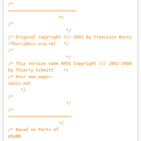
/*
===========================
*/
/*
*/
/* Original Copyright (c) 2001 by Francisco Burzi
(fburzi@ncc.org.ve) */
/*
*/
/* This version name NPDS Copyright (c) 2002-2008
by Thierry Schmitt */
/* Pour www.magic-
oasis.net
*/
/*
*/
/*
=========================
*/
/* Based on Parts of
phpBB