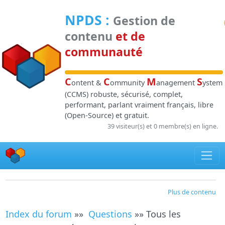
Panneau de gestion des cookies
NPDS
:
Gestion de
contenu
et de
communauté
C
C
M
S
ontent &
ommunity
anagement
ystem
(CCMS) robuste, sécurisé, complet,
performant, parlant vraiment français, libre
(Open-Source) et gratuit.
39 visiteur(s) et 0 membre(s) en ligne.
Plus de contenu
Index du forum
»»
Questions
»» Tous les