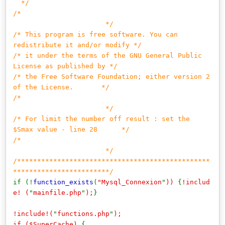
*/
/*
*/
/* This program is free software. You can
redistribute it and/or modify */
/* it under the terms of the GNU General Public
License as published by */
/* the Free Software Foundation; either version 2
of the License. */
/*
*/
/* For limit the number off result : set the
$Smax value - line 28 */
/*
*/
/************************************************
************************/
if (!
function_exists
(
"Mysql_Connexion
"
))
{
!includ
e! (
"
mainfile.php
"
);
}
!include!(
"
functions.php
"
);
if ($SuperCache)
{