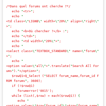
/*Dans quel forums ont cherche ?*/
echo
"
<tr>
"
;
echo
"
<td class=
\"
LIGNB
\"
width=
\"
20%
\"
align=
\"
right
\"
>
"
;
echo
"
<b>Où chercher ?</b> :
"
;
echo
"
</td>
"
;
echo
"
<td width=
\"
20%
\"
>
"
;
echo
"
<select class=
\"
TEXTBOX_STANDARD
\"
name=
\"
forum
\"
>
"
;
echo
"
<option value=
\"
all
\"
>
"
.translate(
"
Search All For
ums
"
).
"
</option>
"
;
$rowQ1=Q_Select (
"
SELECT forum_name,forum_id F
ROM forums
"
, 3600);
if (!$rowQ1)
forumerror('0015');
while (list(,$row) = each($rowQ1))
{
echo
"
<option value=
\"
$row
[
forum_id
]\"
>$row
[
forum_name
]