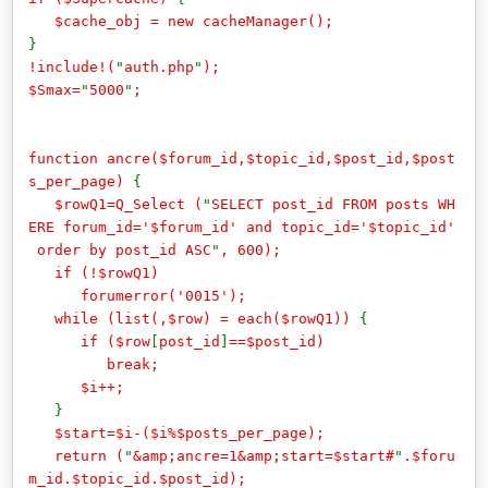
$cache_obj = new cacheManager();
}
!include!(
"
auth.php
"
);
$Smax=
"
5000
"
;
function ancre($forum_id,$topic_id,$post_id,$post
s_per_page)
{
$rowQ1=Q_Select (
"
SELECT post_id FROM posts WH
ERE forum_id='$forum_id' and topic_id='$topic_id'
order by post_id ASC
"
, 600);
if (!$rowQ1)
forumerror('0015');
while (list(,$row) = each($rowQ1))
{
if ($row
[
post_id
]
==$post_id)
break;
$i++;
}
$start=$i-($i%$posts_per_page);
return (
"
&amp;ancre=1&amp;start=$start#
"
.$foru
m_id.$topic_id.$post_id);