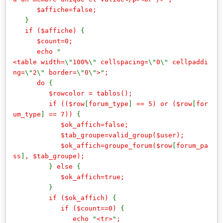
$affiche=false;
}
if ($affiche)
{
$count=0;
echo
"
<table width=
\"
100%
\"
cellspacing=
\"
0
\"
cellpaddi
ng=
\"
2
\"
border=
\"
0
\"
>
"
;
do
{
$rowcolor = tablos();
if (($row
[
forum_type
]
== 5) or ($row
[
for
um_type
]
== 7))
{
$ok_affich=false;
$tab_groupe=valid_group($user);
$ok_affich=groupe_forum($row
[
forum_pa
ss
]
, $tab_groupe);
}
else
{
$ok_affich=true;
}
if ($ok_affich)
{
if ($count==0)
{
echo
"
<tr>
"
;