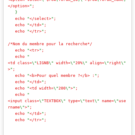
</option>
"
;
}
echo
"
</select>
"
;
echo
"
</td>
"
;
echo
"
</tr>
"
;
/*Nom du membre pour la recherche*/
echo
"
<tr>
"
;
echo
"
<td class=
\"
LIGNB
\"
width=
\"
20%
\"
align=
\"
right
\"
>
"
;
echo
"
<b>Pour quel membre ?</b> :
"
;
echo
"
</td>
"
;
echo
"
<td width=
\"
200
\"
>
"
;
echo
"
<input class=
\"
TEXTBOX
\"
type=
\"
text
\"
name=
\"
use
rname
\"
>
"
;
echo
"
</td>
"
;
echo
"
</tr>
"
;