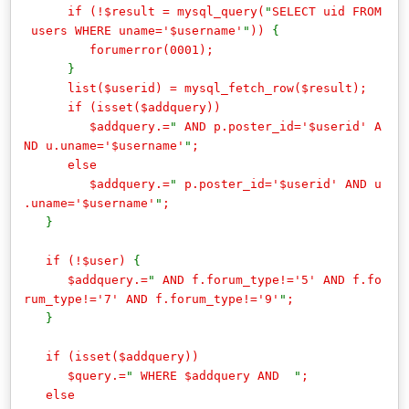
if (!$result = mysql_query(
"
SELECT uid FROM
users WHERE uname='$username'
"
))
{
forumerror(0001);
}
list($userid) = mysql_fetch_row($result);
if (isset($addquery))
$addquery.=
"
AND p.poster_id='$userid' A
ND u.uname='$username'
"
;
else
$addquery.=
"
p.poster_id='$userid' AND u
.uname='$username'
"
;
}
if (!$user)
{
$addquery.=
"
AND f.forum_type!='5' AND f.fo
rum_type!='7' AND f.forum_type!='9'
"
;
}
if (isset($addquery))
$query.=
"
WHERE $addquery AND
"
;
else