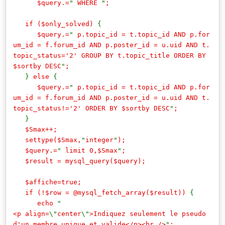
$query.=
"
WHERE
"
;
if ($only_solved)
{
$query.=
"
p.topic_id = t.topic_id AND p.for
um_id = f.forum_id AND p.poster_id = u.uid AND t.
topic_status='2' GROUP BY t.topic_title ORDER BY
$sortby DESC
"
;
}
else
{
$query.=
"
p.topic_id = t.topic_id AND p.for
um_id = f.forum_id AND p.poster_id = u.uid AND t.
topic_status!='2' ORDER BY $sortby DESC
"
;
}
$Smax++;
settype($Smax,
"
integer
"
);
$query.=
"
limit 0,$Smax
"
;
$result = mysql_query($query);
$affiche=true;
if (!$row = @mysql_fetch_array($result))
{
echo
"
<p align=
\"
center
\"
>Indiquez seulement le pseudo
d'un membre unique et valide</p><br />
"
;