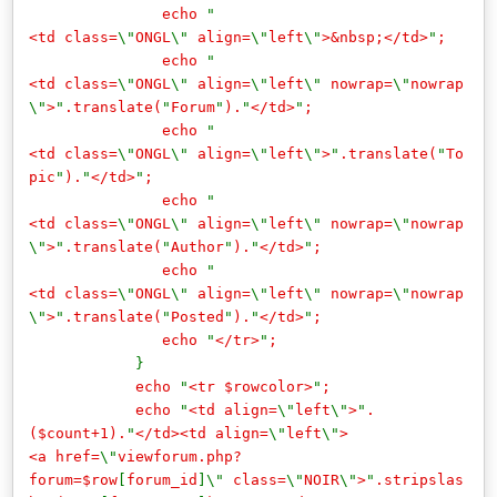
echo
"
<td class=
\"
ONGL
\"
align=
\"
left
\"
>&nbsp;</td>
"
;
echo
"
<td class=
\"
ONGL
\"
align=
\"
left
\"
nowrap=
\"
nowrap
\"
>
"
.translate(
"
Forum
"
).
"
</td>
"
;
echo
"
<td class=
\"
ONGL
\"
align=
\"
left
\"
>
"
.translate(
"
To
pic
"
).
"
</td>
"
;
echo
"
<td class=
\"
ONGL
\"
align=
\"
left
\"
nowrap=
\"
nowrap
\"
>
"
.translate(
"
Author
"
).
"
</td>
"
;
echo
"
<td class=
\"
ONGL
\"
align=
\"
left
\"
nowrap=
\"
nowrap
\"
>
"
.translate(
"
Posted
"
).
"
</td>
"
;
echo
"
</tr>
"
;
}
echo
"
<tr $rowcolor>
"
;
echo
"
<td align=
\"
left
\"
>
"
.
($count+1).
"
</td><td align=
\"
left
\"
>
<a href=
\"
viewforum.php?
forum=$row
[
forum_id
]\"
class=
\"
NOIR
\"
>
"
.stripslas