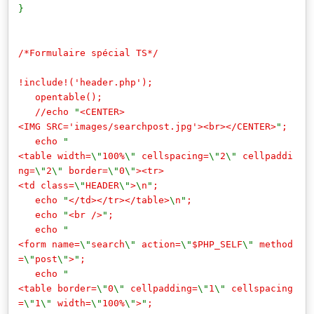
}
/*Formulaire spécial TS*/
!include!('header.php');
opentable();
//echo
"
<CENTER>
<IMG SRC='images/searchpost.jpg'><br></CENTER>
"
;
echo
"
<table width=
\"
100%
\"
cellspacing=
\"
2
\"
cellpaddi
ng=
\"
2
\"
border=
\"
0
\"
><tr>
<td class=
\"
HEADER
\"
>
\
n
"
;
echo
"
</td></tr></table>
\
n
"
;
echo
"
<br />
"
;
echo
"
<form name=
\"
search
\"
action=
\"
$PHP_SELF
\"
method
=
\"
post
\"
>
"
;
echo
"
<table border=
\"
0
\"
cellpadding=
\"
1
\"
cellspacing
=
\"
1
\"
width=
\"
100%
\"
>
"
;