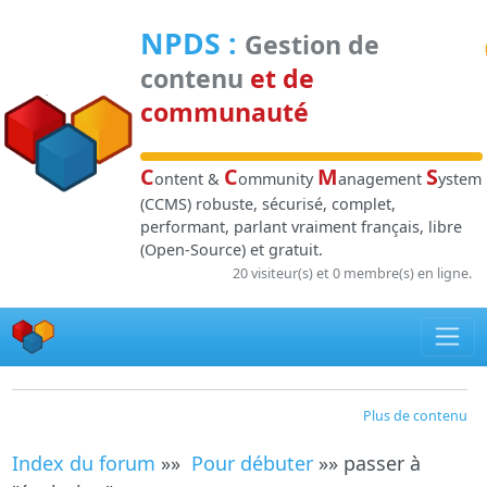
Panneau de gestion des cookies
NPDS
:
Gestion de
contenu
et de
communauté
C
C
M
S
ontent &
ommunity
anagement
ystem
(CCMS) robuste, sécurisé, complet,
performant, parlant vraiment français, libre
(Open-Source) et gratuit.
20 visiteur(s) et 0 membre(s) en ligne.
Plus de contenu
Index du forum
»»
Pour débuter
»» passer à