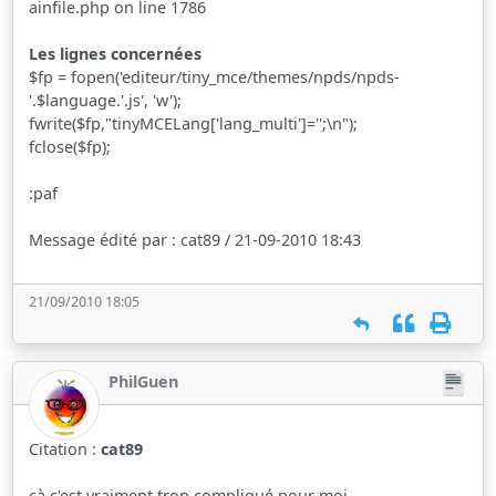
ainfile.php on line 1786
Les lignes concernées
$fp = fopen('editeur/tiny_mce/themes/npds/npds-
'.$language.'.js', 'w');
fwrite($fp,"tinyMCELang['lang_multi']='';\n");
fclose($fp);
:paf
Message édité par : cat89 / 21-09-2010 18:43
21/09/2010 18:05
PhilGuen
Citation :
cat89
çà c'est vraiment trop compliqué pour moi