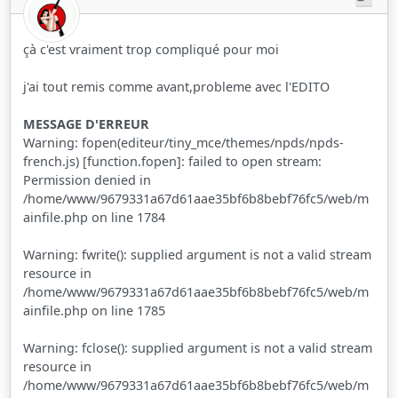
çà c'est vraiment trop compliqué pour moi
j'ai tout remis comme avant,probleme avec l'EDITO
MESSAGE D'ERREUR
Warning: fopen(editeur/tiny_mce/themes/npds/npds-
french.js) [function.fopen]: failed to open stream:
Permission denied in
/home/www/9679331a67d61aae35bf6b8bebf76fc5/web/m
ainfile.php on line 1784
Warning: fwrite(): supplied argument is not a valid stream
resource in
/home/www/9679331a67d61aae35bf6b8bebf76fc5/web/m
ainfile.php on line 1785
Warning: fclose(): supplied argument is not a valid stream
resource in
/home/www/9679331a67d61aae35bf6b8bebf76fc5/web/m