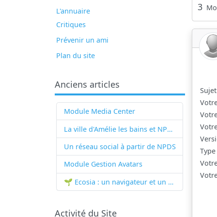
3
Mo
L'annuaire
Critiques
Prévenir un ami
Plan du site
Anciens articles
Sujet
Votr
Module Media Center
Votr
Votr
La ville d'Amélie les bains et NPDS
Versi
Un réseau social à partir de
NPDS
Type
Votr
Module Gestion Avatars
Votre
🌱 Ecosia : un navigateur et un moteur de recherche qui plantent des arbres !...
Activité du Site