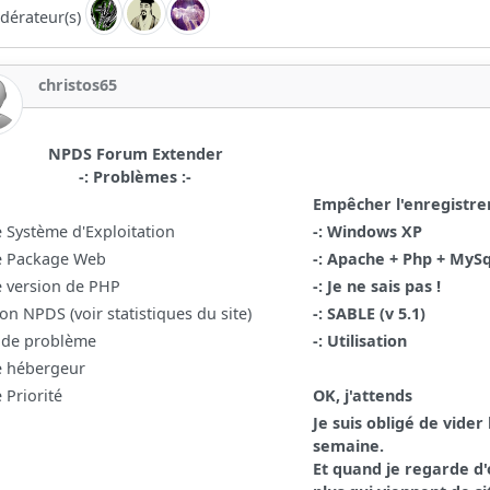
dérateur(s)
christos65
NPDS Forum Extender
-: Problèmes :-
Empêcher l'enregistre
e Système d'Exploitation
-: Windows XP
e Package Web
-: Apache + Php + MyS
e version de PHP
-: Je ne sais pas !
on NPDS (voir statistiques du site)
-: SABLE (v 5.1)
 de problème
-: Utilisation
e hébergeur
 Priorité
OK, j'attends
Je suis obligé de vider
semaine.
Et quand je regarde d'o