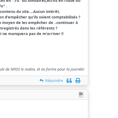
tes en ".ru" ou similaires,écrits en russe ou
o" .
contenu du site....Aucun intérêt.
yen d'empêcher qu'ils soient comptabilisés ?
 un moyen de les empêcher de ..continuer à
registrés dans les référents ?
i ne manquera pas de m'arriver !!
ule de NPDS le matin, et en forme pour la journée!
Répondre