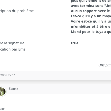
plus qui viennent de si
avec terminaisons ".inf
ription du problème
Aucun rapport avec le 
Est-ce qu'il y a un mo
Voire est-ce qu'il y a
m'embêter et à être en
Merci pour le tuyau qu
re la signature
true
ication par Email
..::..
Une pill
/2008 22:11
Samx
our