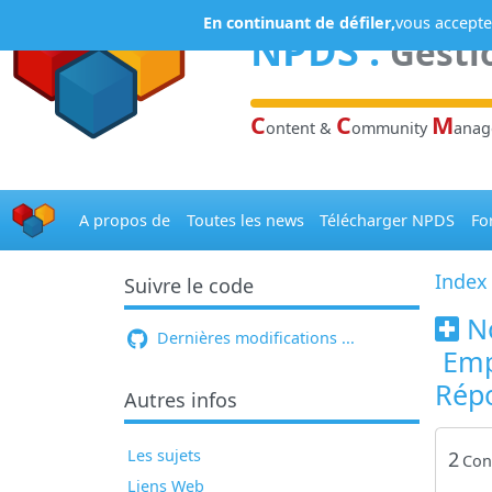
Panneau de gestion des cookies
En continuant de défiler,
vous acceptez
NPDS
:
Gesti
C
C
M
ontent &
ommunity
ana
A propos de
Toutes les news
Télécharger NPDS
Fo
Index
Suivre le code
N
Dernières modifications ...
Empê
Rép
Autres infos
Les sujets
2
Con
Liens Web