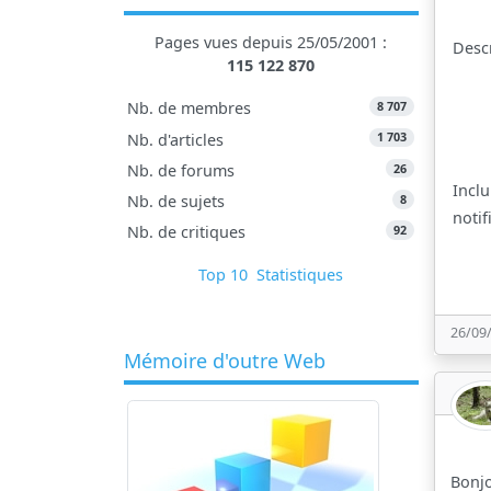
Pages vues depuis 25/05/2001 :
Desc
115 122 870
8 707
Nb. de membres
1 703
Nb. d'articles
26
Nb. de forums
Inclu
8
Nb. de sujets
notif
92
Nb. de critiques
Top 10
Statistiques
26/09
Mémoire d'outre Web
Bonj