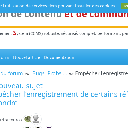
 l'utilisation de services tiers pouvant installer des cookies
To
on de contenu
et de commu
S
gement
ystem (CCMS) robuste, sécurisé, complet, performant, parl
rums
Nouvel article
Documentation
 du forum
»»
Bugs, Probs ...
»» Empêcher l'enregistre
ouveau sujet
cher l'enregistrement de certains réf
ondre
tributeur(s)