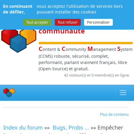
Panneau de gestion des cookies
En continuant
vous acceptez l'utilisation de services tiers
NPDS
:
Gestion de
de défiler,
pouvant installer des cookies
contenu
et de
Tout accepter
Tout refuser
Personnaliser
communauté
C
C
M
S
ontent &
ommunity
anagement
ystem
(CCMS) robuste, sécurisé, complet,
performant, parlant vraiment français, libre
(Open-Source) et gratuit.
42 visiteur(s) et 0 membre(s) en ligne.
Plus de contenu
Index du forum
»»
Bugs, Probs ...
»» Empêcher