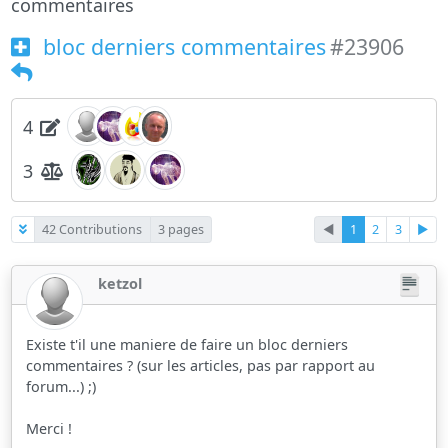
commentaires
bloc derniers commentaires
#23906
4
3
42 Contributions
3 pages
◄
1
2
3
►
ketzol
Existe t'il une maniere de faire un bloc derniers
commentaires ? (sur les articles, pas par rapport au
forum...) ;)
Merci !