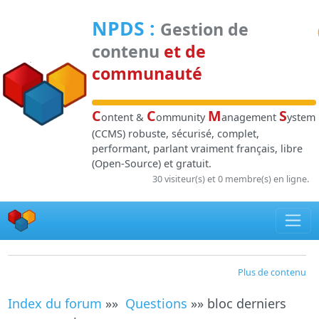
Panneau de gestion des cookies
NPDS
:
Gestion de
contenu
et de
communauté
C
C
M
S
ontent &
ommunity
anagement
ystem
(CCMS) robuste, sécurisé, complet,
performant, parlant vraiment français, libre
(Open-Source) et gratuit.
30 visiteur(s) et 0 membre(s) en ligne.
Plus de contenu
Index du forum
»»
Questions
»» bloc derniers