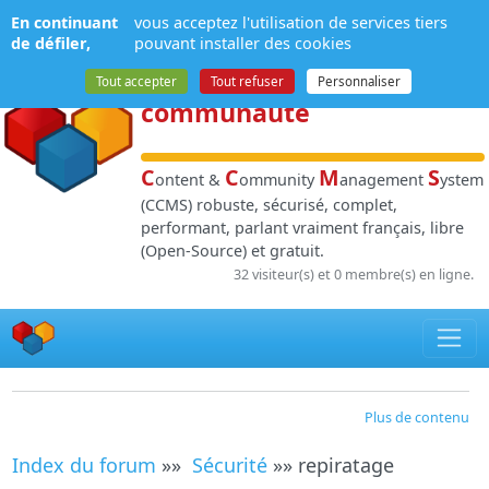
Panneau de gestion des cookies
En continuant
vous acceptez l'utilisation de services tiers
NPDS
:
Gestion de
de défiler,
pouvant installer des cookies
contenu
et de
Tout accepter
Tout refuser
Personnaliser
communauté
C
C
M
S
ontent &
ommunity
anagement
ystem
(CCMS) robuste, sécurisé, complet,
performant, parlant vraiment français, libre
(Open-Source) et gratuit.
32 visiteur(s) et 0 membre(s) en ligne.
Plus de contenu
Index du forum
»»
Sécurité
»» repiratage