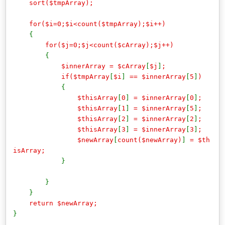
sort($tmpArray);
for($i=0;$i<count($tmpArray);$i++)
{
for($j=0;$j<count($cArray);$j++)
{
$innerArray = $cArray
[
$j
]
;
if($tmpArray
[
$i
]
== $innerArray
[
5
]
)
{
$thisArray
[
0
]
= $innerArray
[
0
]
;
$thisArray
[
1
]
= $innerArray
[
5
]
;
$thisArray
[
2
]
= $innerArray
[
2
]
;
$thisArray
[
3
]
= $innerArray
[
3
]
;
$newArray
[
count($newArray)
]
= $th
isArray;
}
}
}
return $newArray;
}