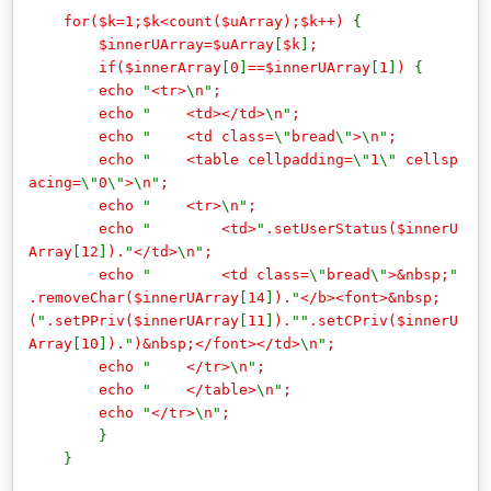
for($k=1;$k<count($uArray);$k++)
{
$innerUArray=$uArray
[
$k
]
;
if($innerArray
[
0
]
==$innerUArray
[
1
]
)
{
echo
"
<tr>
\
n
"
;
echo
"
<td></td>
\
n
"
;
echo
"
<td class=
\"
bread
\"
>
\
n
"
;
echo
"
<table cellpadding=
\"
1
\"
cellsp
acing=
\"
0
\"
>
\
n
"
;
echo
"
<tr>
\
n
"
;
echo
"
<td>
"
.setUserStatus($innerU
Array
[
12
]
).
"
</td>
\
n
"
;
echo
"
<td class=
\"
bread
\"
>&nbsp;
"
.removeChar($innerUArray
[
14
]
).
"
</b><font>&nbsp;
(
"
.setPPriv($innerUArray
[
11
]
).
""
.setCPriv($innerU
Array
[
10
]
).
"
)&nbsp;</font></td>
\
n
"
;
echo
"
</tr>
\
n
"
;
echo
"
</table>
\
n
"
;
echo
"
</tr>
\
n
"
;
}
}