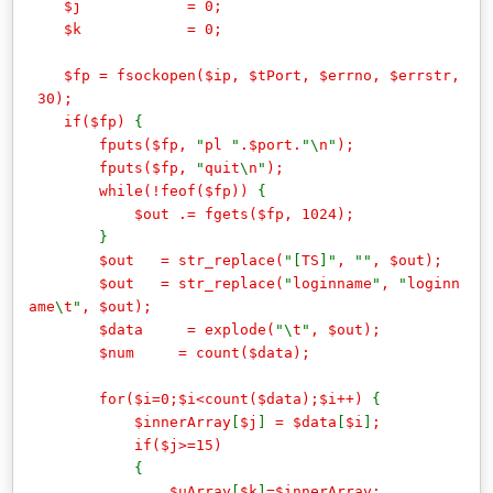
$j = 0;
$k = 0;
$fp = fsockopen($ip, $tPort, $errno, $errstr,
30);
if($fp)
{
fputs($fp,
"
pl
"
.$port.
"\
n
"
);
fputs($fp,
"
quit
\
n
"
);
while(!feof($fp))
{
$out .= fgets($fp, 1024);
}
$out = str_replace(
"[
TS
]"
,
""
, $out);
$out = str_replace(
"
loginname
"
,
"
loginn
ame
\
t
"
, $out);
$data = explode(
"\
t
"
, $out);
$num = count($data);
for($i=0;$i<count($data);$i++)
{
$innerArray
[
$j
]
= $data
[
$i
]
;
if($j>=15)
{
$uArray
[
$k
]
=$innerArray;