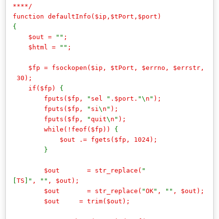
****/
function defaultInfo($ip,$tPort,$port)
{
$out =
""
;
$html =
""
;
$fp = fsockopen($ip, $tPort, $errno, $errstr,
30);
if($fp)
{
fputs($fp,
"
sel
"
.$port.
"\
n
"
);
fputs($fp,
"
si
\
n
"
);
fputs($fp,
"
quit
\
n
"
);
while(!feof($fp))
{
$out .= fgets($fp, 1024);
}
$out = str_replace(
"
[
TS
]"
,
""
, $out);
$out = str_replace(
"
OK
"
,
""
, $out);
$out = trim($out);