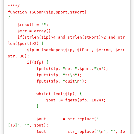
****/
function TSConn($ip,$port,$tPort)
{
$result =
""
;
$err = array();
if(strlen($ip)>4 and strlen($tPort)>2 and str
len($port)>2)
{
$fp = fsockopen($ip, $tPort, $errno, $err
str, 30);
if($fp)
{
fputs($fp,
"
sel
"
.$port.
"\
n
"
);
fputs($fp,
"
si
\
n
"
);
fputs($fp,
"
quit
\
n
"
);
while(!feof($fp))
{
$out .= fgets($fp, 1024);
}
$out = str_replace(
"
[
TS
]"
,
""
, $out);
$out = str_replace(
"\
n
"
,
""
, $o