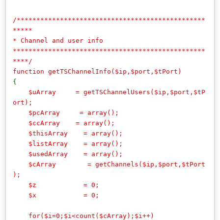
/************************************************
*****
* Channel and user info
*************************************************
****/
function getTSChannelInfo($ip,$port,$tPort)
{
$uArray = getTSChannelUsers($ip,$port,$tP
ort);
$pcArray = array();
$ccArray = array();
$thisArray = array();
$listArray = array();
$usedArray = array();
$cArray = getChannels($ip,$port,$tPort
);
$z = 0;
$x = 0;
for($i=0;$i<count($cArray);$i++)