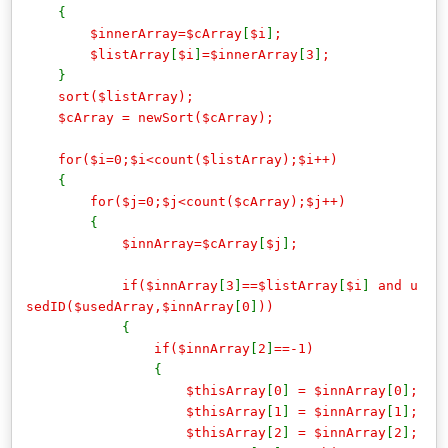
{
$innerArray=$cArray
[
$i
]
;
$listArray
[
$i
]
=$innerArray
[
3
]
;
}
sort($listArray);
$cArray = newSort($cArray);
for($i=0;$i<count($listArray);$i++)
{
for($j=0;$j<count($cArray);$j++)
{
$innArray=$cArray
[
$j
]
;
if($innArray
[
3
]
==$listArray
[
$i
]
and u
sedID($usedArray,$innArray
[
0
]
))
{
if($innArray
[
2
]
==-1)
{
$thisArray
[
0
]
= $innArray
[
0
]
;
$thisArray
[
1
]
= $innArray
[
1
]
;
$thisArray
[
2
]
= $innArray
[
2
]
;