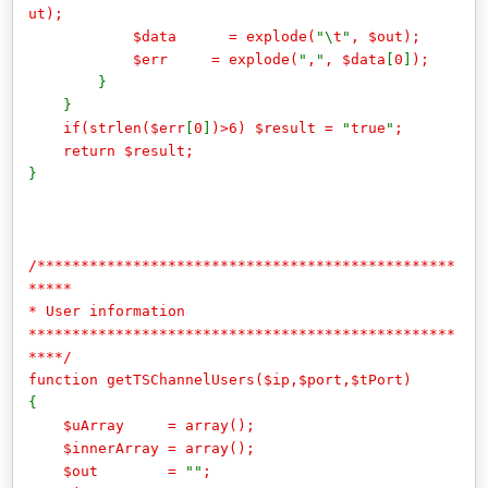
ut);
$data = explode(
"\
t
"
, $out);
$err = explode(
"
,
"
, $data
[
0
]
);
}
}
if(strlen($err
[
0
]
)>6) $result =
"
true
"
;
return $result;
}
/************************************************
*****
* User information
*************************************************
****/
function getTSChannelUsers($ip,$port,$tPort)
{
$uArray = array();
$innerArray = array();
$out =
""
;