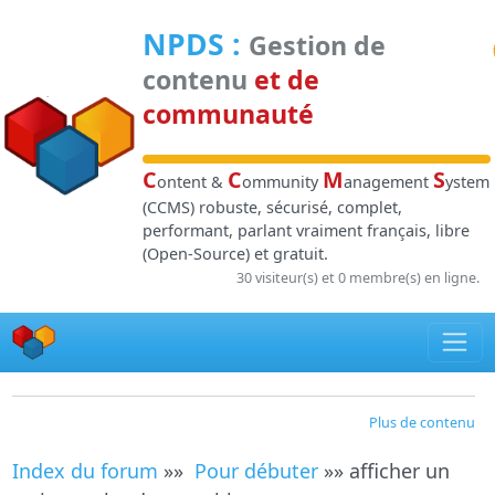
Panneau de gestion des cookies
NPDS
:
Gestion de
contenu
et de
communauté
C
C
M
S
ontent &
ommunity
anagement
ystem
(CCMS) robuste, sécurisé, complet,
performant, parlant vraiment français, libre
(Open-Source) et gratuit.
30 visiteur(s) et 0 membre(s) en ligne.
Plus de contenu
Index du forum
»»
Pour débuter
»» afficher un