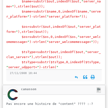
$name=substr($out,indexOf($out,
"
server_na
me=
"
),strlen($out));
$name=substr($name,0,indexOf($name,
"
serve
r_platform=
"
)-strlen(
"
server_platform=
"
));
$os=substr($out,indexOf($out,
"
server_plat
form=
"
),strlen($out));
$os=substr($os,0,indexOf($os,
"
server_welc
omemessage=
"
)-strlen(
"
server_welcomemessage=
"
));
$tsType=substr($out,indexOf($out,
"
server_
clan_server=
"
),strlen($out));
$tsType=substr($tsType,0,indexOf($tsType,
"
server_udpport=
"
)-strlen(
"
27/11/2008 18:44
canasson
Pas encore une histoire de "content" ???? :-?