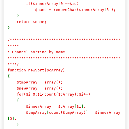
if($innerArray
[
0
]
==$id)
$name = removeChar($innerArray
[
5
]
);
}
return $name;
}
/************************************************
*****
* Channel sorting by name
*************************************************
****/
function newSort($cArray)
{
$tmpArray = array();
$newArray = array();
for($i=0;$i<count($cArray);$i++)
{
$innerArray = $cArray
[
$i
]
;
$tmpArray
[
count($tmpArray)
]
= $innerArray
[
5
]
;
}