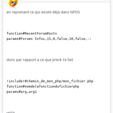
en reprenant ce qui existe déjà dans NPDS
function#RecentForumPosts
params#Forums Infos,15,0,false,10,false,-:
donc par rapport a ce que Jireck t'a fait
!include!#chemin_de_mon_php/mon_fichier.php
function#nomdelafonctiondufichierphp
params#arg,arg1
voila