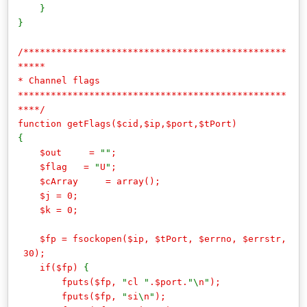
}
}
/************************************************
*****
* Channel flags
*************************************************
****/
function getFlags($cid,$ip,$port,$tPort)
{
$out =
""
;
$flag =
"
U
"
;
$cArray = array();
$j = 0;
$k = 0;
$fp = fsockopen($ip, $tPort, $errno, $errstr,
30);
if($fp)
{
fputs($fp,
"
cl
"
.$port.
"\
n
"
);
fputs($fp,
"
si
\
n
"
);