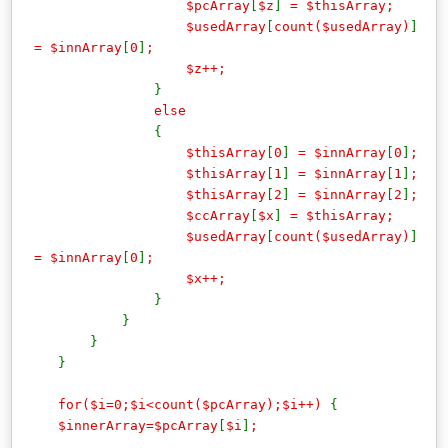
$pcArray
[
$z
]
= $thisArray;
$usedArray
[
count($usedArray)
]
= $innArray
[
0
]
;
$z++;
}
else
{
$thisArray
[
0
]
= $innArray
[
0
]
;
$thisArray
[
1
]
= $innArray
[
1
]
;
$thisArray
[
2
]
= $innArray
[
2
]
;
$ccArray
[
$x
]
= $thisArray;
$usedArray
[
count($usedArray)
]
= $innArray
[
0
]
;
$x++;
}
}
}
}
for($i=0;$i<count($pcArray);$i++)
{
$innerArray=$pcArray
[
$i
]
;