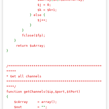
$j = 0;
$k = $k+1;
}
else
{
$j++;
}
}
fclose($fp);
}
return $uArray;
}
/************************************************
*****
* Get all channels
*************************************************
****/
function getChannels($ip,$port,$tPort)
{
$cArray = array();
$out =
""
;