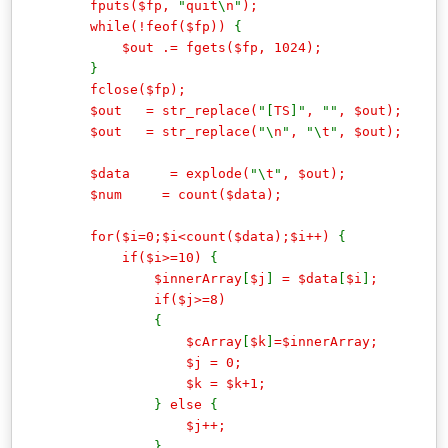
fputs($fp,
"
quit
\
n
"
);
while(!feof($fp))
{
$out .= fgets($fp, 1024);
}
fclose($fp);
$out = str_replace(
"[
TS
]"
,
""
, $out);
$out = str_replace(
"\
n
"
,
"\
t
"
, $out);
$data = explode(
"\
t
"
, $out);
$num = count($data);
for($i=0;$i<count($data);$i++)
{
if($i>=10)
{
$innerArray
[
$j
]
= $data
[
$i
]
;
if($j>=8)
{
$cArray
[
$k
]
=$innerArray;
$j = 0;
$k = $k+1;
}
else
{
$j++;
}