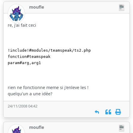
moufle
re, j'ai fait ceci
!include!#modules/teamspeak/ts2.php
fonction#teamspeak
param#arg,arg1
rien ne fonctionne meme si j'enleve les !
quelqu'un a une idée?
24/11/2008 04:42
moufle