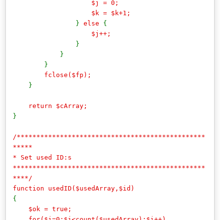
$j = 0;
$k = $k+1;
}
else
{
$j++;
}
}
}
fclose($fp);
}
return $cArray;
}
/************************************************
*****
* Set used ID:s
*************************************************
****/
function usedID($usedArray,$id)
{
$ok = true;
for($i=0;$i<count($usedArray);$i++)