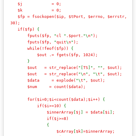
$j = 0;
$k = 0;
$fp = fsockopen($ip, $tPort, $errno, $errstr,
30);
if($fp)
{
fputs($fp,
"
cl
"
.$port.
"\
n
"
);
fputs($fp,
"
quit
\
n
"
);
while(!feof($fp))
{
$out .= fgets($fp, 1024);
}
$out = str_replace(
"[
TS
]"
,
""
, $out);
$out = str_replace(
"\
n
"
,
"\
t
"
, $out);
$data = explode(
"\
t
"
, $out);
$num = count($data);
for($i=0;$i<count($data);$i++)
{
if($i>=10)
{
$innerArray
[
$j
]
= $data
[
$i
]
;
if($j>=8)
{
$cArray
[
$k
]
=$innerArray;