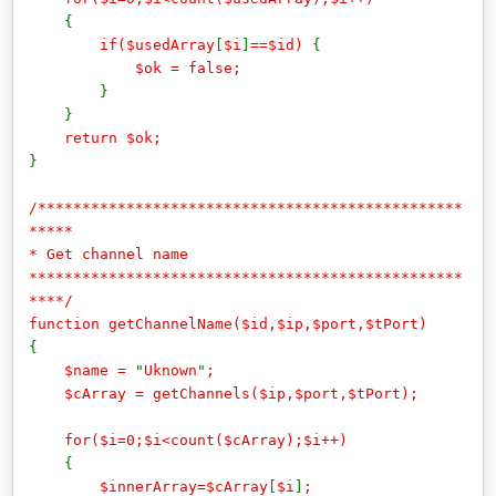
{
if($usedArray
[
$i
]
==$id)
{
$ok = false;
}
}
return $ok;
}
/************************************************
*****
* Get channel name
*************************************************
****/
function getChannelName($id,$ip,$port,$tPort)
{
$name =
"
Uknown
"
;
$cArray = getChannels($ip,$port,$tPort);
for($i=0;$i<count($cArray);$i++)
{
$innerArray=$cArray
[
$i
]
;