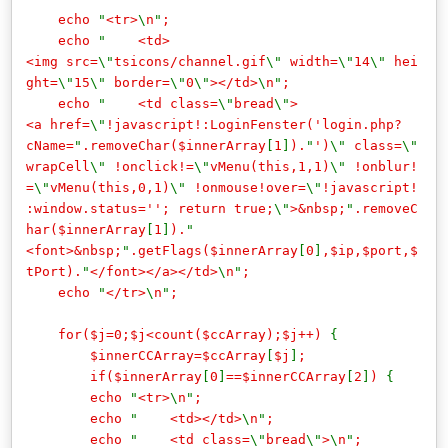
echo
"
<tr>
\
n
"
;
echo
"
<td>
<img src=
\"
tsicons/channel.gif
\"
width=
\"
14
\"
hei
ght=
\"
15
\"
border=
\"
0
\"
></td>
\
n
"
;
echo
"
<td class=
\"
bread
\"
>
<a href=
\"
!javascript!:LoginFenster('login.php?
cName=
"
.removeChar($innerArray
[
1
]
).
"
')
\"
class=
\"
wrapCell
\"
!onclick!=
\"
vMenu(this,1,1)
\"
!onblur!
=
\"
vMenu(this,0,1)
\"
!onmouse!over=
\"
!javascript!
:window.status=''; return true;
\"
>&nbsp;
"
.removeC
har($innerArray
[
1
]
).
"
<font>&nbsp;
"
.getFlags($innerArray
[
0
]
,$ip,$port,$
tPort).
"
</font></a></td>
\
n
"
;
echo
"
</tr>
\
n
"
;
for($j=0;$j<count($ccArray);$j++)
{
$innerCCArray=$ccArray
[
$j
]
;
if($innerArray
[
0
]
==$innerCCArray
[
2
]
)
{
echo
"
<tr>
\
n
"
;
echo
"
<td></td>
\
n
"
;
echo
"
<td class=
\"
bread
\"
>
\
n
"
;