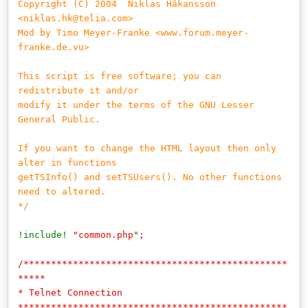
Copyright (C) 2004 Niklas Håkansson
<niklas.hk@telia.com>
Mod by Timo Meyer-Franke <www.forum.meyer-
franke.de.vu>
This script is free software; you can
redistribute it and/or
modify it under the terms of the GNU Lesser
General Public.
If you want to change the HTML layout then only
alter in functions
getTSInfo() and setTSUsers(). No other functions
need to altered.
*/
!include!
"common.php
"
;
/************************************************
*****
* Telnet Connection
*************************************************