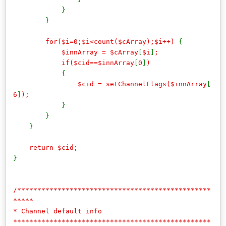
}
}
for($i=0;$i<count($cArray);$i++)
{
$innArray = $cArray
[
$i
]
;
if($cid==$innArray
[
0
]
)
{
$cid = setChannelFlags($innArray
[
6
]
);
}
}
}
return $cid;
}
/************************************************
*****
* Channel default info
*************************************************