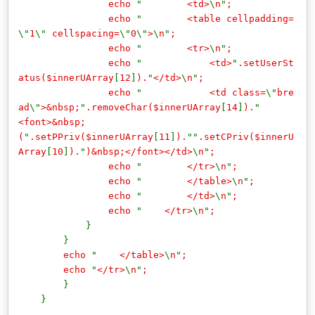
echo
"
<td>
\
n
"
;
echo
"
<table cellpadding=
\"
1
\"
cellspacing=
\"
0
\"
>
\
n
"
;
echo
"
<tr>
\
n
"
;
echo
"
<td>
"
.setUserSt
atus($innerUArray
[
12
]
).
"
</td>
\
n
"
;
echo
"
<td class=
\"
bre
ad
\"
>&nbsp;
"
.removeChar($innerUArray
[
14
]
).
"
<font>&nbsp;
(
"
.setPPriv($innerUArray
[
11
]
).
""
.setCPriv($innerU
Array
[
10
]
).
"
)&nbsp;</font></td>
\
n
"
;
echo
"
</tr>
\
n
"
;
echo
"
</table>
\
n
"
;
echo
"
</td>
\
n
"
;
echo
"
</tr>
\
n
"
;
}
}
echo
"
</table>
\
n
"
;
echo
"
</tr>
\
n
"
;
}
}