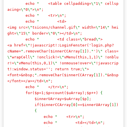
echo
"
<table cellpadding=
\"
1
\"
cellsp
acing=
\"
0
\"
>
\
n
"
;
echo
"
<tr>
\
n
"
;
echo
"
<td>
<img src=
\"
tsicons/channel.gif
\"
width=
\"
14
\"
hei
ght=
\"
15
\"
border=
\"
0
\"
></td>
\
n
"
;
echo
"
<td class=
\"
bread
\"
>
<a href=
\"
!javascript!:LoginFenster('login.php?
cName=
"
.removeChar($innerCCArray
[
1
]
).
"
')
\"
class=
\"
wrapCell
\"
!onclick!=
\"
vMenu(this,1,1)
\"
!onblu
r!=
\"
vMenu(this,0,1)
\"
!onmouse!over=
\"
!javascrip
t!:window.status=''; return true;
\"
>
<font>&nbsp;
"
.removeChar($innerCCArray
[
1
]
).
"
&nbsp
</font></a></td>
\
n
"
;
echo
"
</tr>
\
n
"
;
for($p=1;$p<count($uArray);$p++)
{
$innerUArray=$uArray
[
$p
]
;
if($innerCCArray
[
0
]
==$innerUArray
[
1
]
)
{
echo
"
<tr>
\
n
"
;
echo
"
<td></td>
\
n
"
;