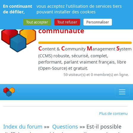
Panneau de gestion des cookies
En continuant
vous acceptez l'utilisation de services tiers
NPDS
:
Gestion de
de défiler,
pouvant installer des cookies
contenu
et de
Tout accepter
Tout refuser
Personnaliser
communauté
C
C
M
S
ontent &
ommunity
anagement
ystem
(CCMS) robuste, sécurisé, complet,
performant, parlant vraiment français, libre
(Open-Source) et gratuit.
59 visiteur(s) et 0 membre(s) en ligne.
Plus de contenu
Index du forum
»»
Questions
»» Est-il possible