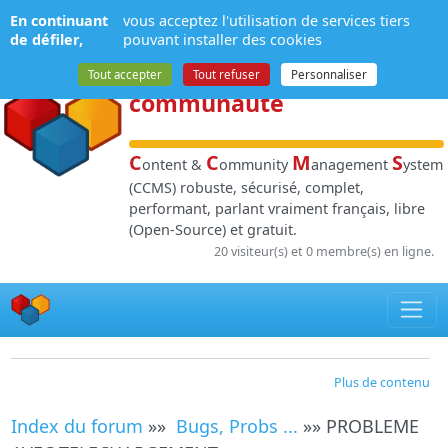
Panneau de gestion des cookies
En continuant
vous acceptez l'utilisation de services tiers
NPDS
:
Gestion de
de défiler,
pouvant installer des cookies
contenu
et de
Tout accepter
Tout refuser
Personnaliser
communauté
C
C
M
S
ontent &
ommunity
anagement
ystem
(CCMS) robuste, sécurisé, complet,
performant, parlant vraiment français, libre
(Open-Source) et gratuit.
20 visiteur(s) et 0 membre(s) en ligne.
Plus de contenu
Index du forum
»»
Bugs, Probs ...
»» PROBLEME