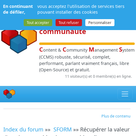
Panneau de gestion des cookies
En continuant
vous acceptez l'utilisation de services tiers
NPDS
:
Gestion de
de défiler,
pouvant installer des cookies
contenu
et de
Tout accepter
Tout refuser
Personnaliser
communauté
C
C
M
S
ontent &
ommunity
anagement
ystem
(CCMS) robuste, sécurisé, complet,
performant, parlant vraiment français, libre
(Open-Source) et gratuit.
11 visiteur(s) et 0 membre(s) en ligne.
Plus de contenu
Index du forum
»»
SFORM
»» Récupérer la valeur